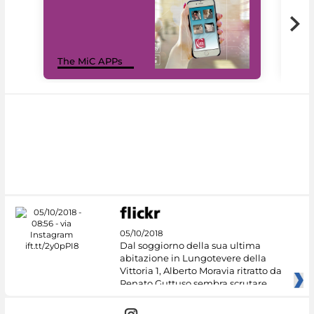
MiC
The MiC APPs
net
05/10/2018
Dal soggiorno della sua ultima
abitazione in Lungotevere della
Vittoria 1, Alberto Moravia ritratto da
Renato Guttuso sembra scrutare