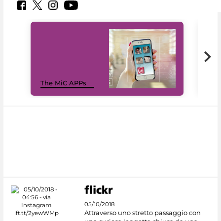
MiC
The MiC APPs
net
05/10/2018
Attraverso uno stretto passaggio con