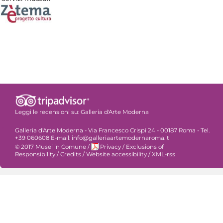
Leggi le recensioni su:
Galleria d'Arte Moderna
Galleria d'Arte Moderna - Via Francesco Crispi 24 - 00187 Roma - Tel.
+39 060608 E-mail: info@galleriaartemodernaroma.it
© 2017 Musei in Comune
/
Privacy
/
Exclusions of
Responsibility
/
Credits
/
Website accessibility
/
XML-rss