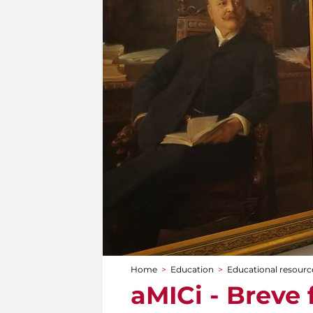
Home
>
Education
>
Educational resource
You are here
aMICi - Breve