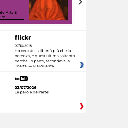
painting tour
sulla piattaforma
le Arts &
Google Arts &
ure
Culture
07/10/2018
Ho cercato la libertà più che la
potenza, e quest'ultima soltanto
perché, in parte, secondava la
libertà. — Marguerite
03/07/2026
Le parole dell'arte!