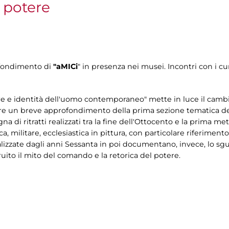
l potere
ofondimento di
"aMICi
" in presenza nei musei. Incontri con i cur
re e identità dell'uomo contemporaneo" mette in luce il camb
re un breve approfondimento della prima sezione tematica della
gna di ritratti realizzati tra la fine dell'Ottocento e la prima m
, militare, ecclesiastica in pittura, con particolare riferimento a
realizzate dagli anni Sessanta in poi documentano, invece, lo sg
ruito il mito del comando e la retorica del potere.