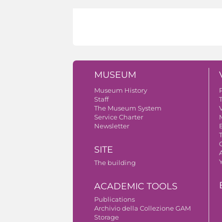
MUSEUM
Museum History
Staff
The Museum System
V
Service Charter
Newsletter
SITE
A
The building
ACADEMIC TOOLS
Publications
Archivio della Collezione GAM
Storage