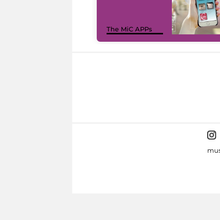
The MiC APPs
mus