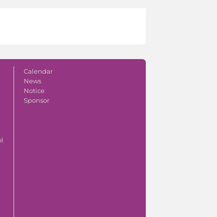
Calendar
News
Notice
Sponsor
ol