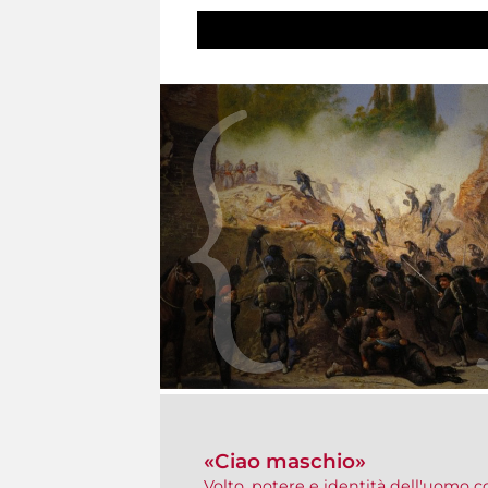
«Ciao maschio»
Volto, potere e identità dell'uomo