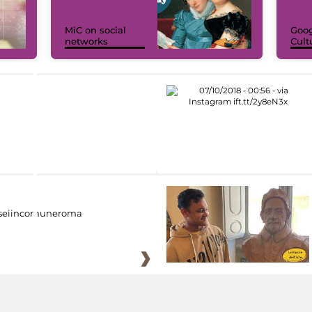
MiC on social
Goog
networks
Cult
eiincomuneroma