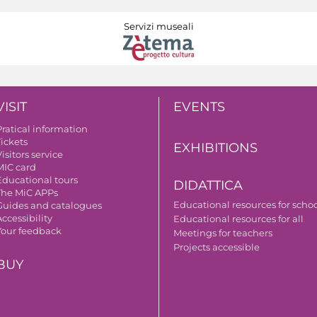
Servizi museali
VISIT
EVENTS
Pratical information
Tickets
EXHIBITIONS
isitors service
MIC card
Educational tours
DIDATTICA
The MiC APPs
Educational resources for scho
Guides and catalogues
ccessibility
Educational resources for all
Your feedback
Meetings for teachers
Projects accessible
BUY