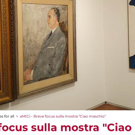
s for all
>
aMICi - Breve focus sulla mostra "Ciao maschio"
 focus sulla mostra "Cia