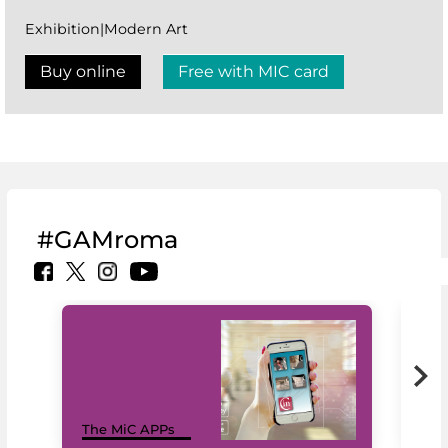
Exhibition|Modern Art
Buy online
Free with MIC card
#GAMroma
MiC
The MiC APPs
net