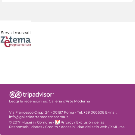
Servizi museali
Leggi le recensioni su:
Galleria d'Arte Moderna
Via Francesco Crispi 24 - 00187 Roma - Tel. +39 060608 E-mail:
info@galleriaartemodernaroma.it
© 2017 Musei in Comune
/
Privacy
/
Exclusiòn de las
Responsabilidades
/
Credits
/
Accesibilidad del sitio web
/
XML-rss