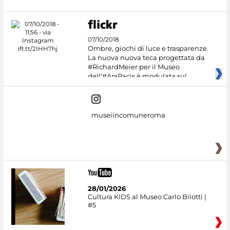
07/10/2018
Ombre, giochi di luce e trasparenze.
La nuova nuova teca progettata da
#RichardMeier per il Museo
dell'#AraPacis è modulata sul
museiincomuneroma
28/01/2026
Cultura KIDS al Museo Carlo Bilotti |
#5