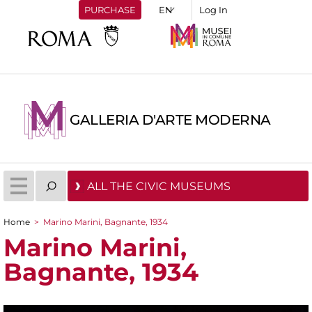
PURCHASE
Log In
GALLERIA D'ARTE MODERNA
ALL THE CIVIC MUSEUMS
Home
>
Marino Marini, Bagnante, 1934
You are here
Marino Marini,
Bagnante, 1934