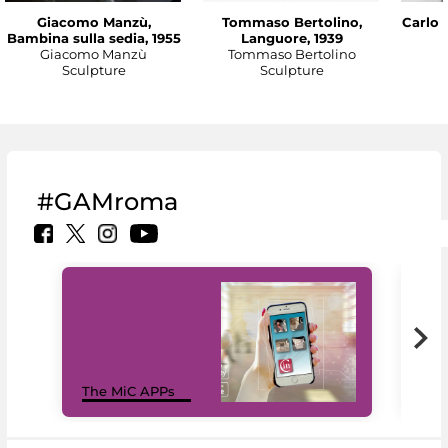
Giacomo Manzù,
Tommaso Bertolino,
Carlo 
Bambina sulla sedia, 1955
Languore, 1939
Giacomo Manzù
Tommaso Bertolino
Sculpture
Sculpture
#GAMroma
MiC
The MiC APPs
net