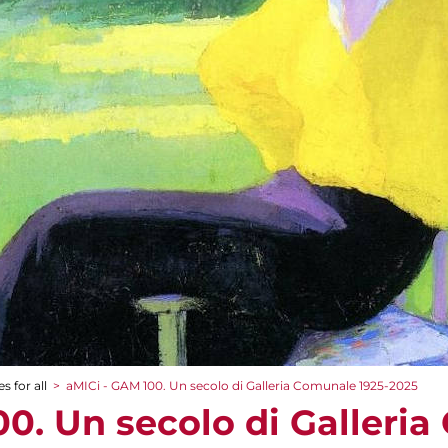
s for all
>
aMICi - GAM 100. Un secolo di Galleria Comunale 1925-2025
00. Un secolo di Galleri