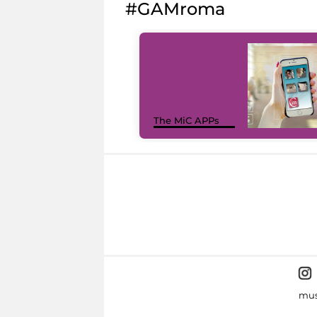
#GAMroma
The MiC APPs
mus