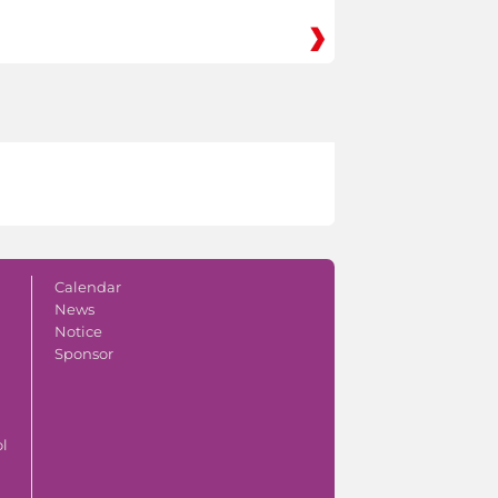
Calendar
News
Notice
Sponsor
ol