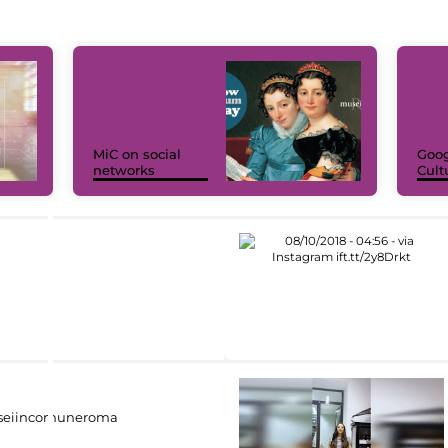
MiC on social
Goog
networks
Cult
eiincomuneroma