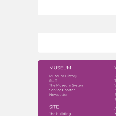
MUSEUM
Museum History
Staff
The Museum System
V
Service Charter
Newsletter
SITE
A
The building