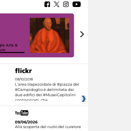
7 nuovi in-
painting tour
sulla piattaforma
le Arts &
Google Arts &
ure
Culture
08/10/2018
L'area trapezoidale di #piazza del
#Campidoglio è delimitata dai
due edifici dei #MuseiCapitolini
contrapposti, che
09/06/2026
Alla scoperta del ruolo del curatore