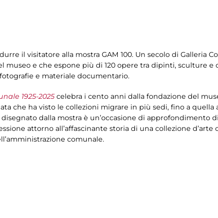
odurre il visitatore alla mostra GAM 100. Un secolo di Galleria
l museo e che espone più di 120 opere tra dipinti, sculture e op
a fotografie e materiale documentario.
unale 1925-2025
celebra i cento anni dalla fondazione del mus
iata che ha visto le collezioni migrare in più sedi, fino a quell
o disegnato dalla mostra è un’occasione di approfondimento di p
lessione attorno all’affascinante storia di una collezione d’arte
 dell’amministrazione comunale.