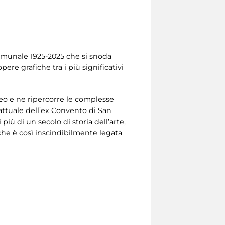
 Comunale 1925-2025 che si snoda
ere grafiche tra i più significativi
eo e ne ripercorre le complesse
a attuale dell’ex Convento di San
iù di un secolo di storia dell’arte,
 che è così inscindibilmente legata