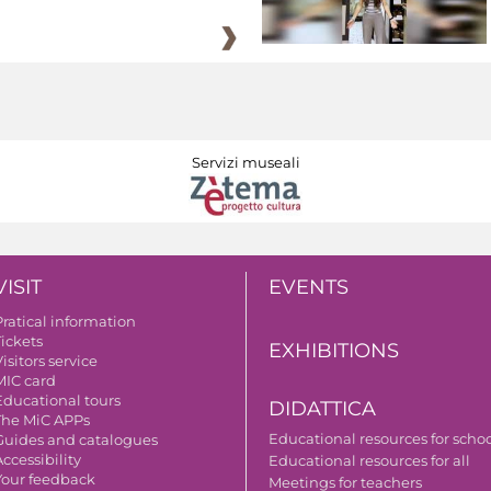
Servizi museali
VISIT
EVENTS
Pratical information
Tickets
EXHIBITIONS
isitors service
MIC card
Educational tours
DIDATTICA
The MiC APPs
Educational resources for scho
Guides and catalogues
ccessibility
Educational resources for all
Your feedback
Meetings for teachers