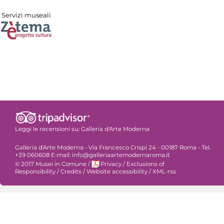
Servizi museali
Leggi le recensioni su:
Galleria d'Arte Moderna
Galleria d'Arte Moderna - Via Francesco Crispi 24 - 00187 Roma - Tel.
+39 060608 E-mail: info@galleriaartemodernaroma.it
© 2017 Musei in Comune
/
Privacy
/
Exclusions of
Responsibility
/
Credits
/
Website accessibility
/
XML-rss