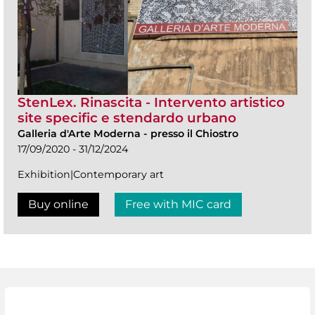
StenLex. Rinascita - Intervento artistico
site specific e stendardo urbano
Galleria d'Arte Moderna
-
presso il Chiostro
17/09/2020 - 31/12/2024
Exhibition|Contemporary art
Buy online
Free with MIC card