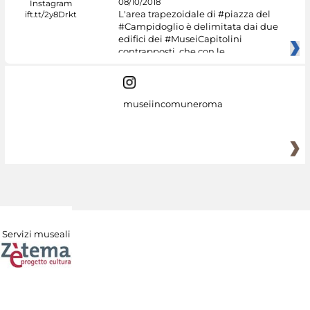
08/10/2018
L'area trapezoidale di #piazza del
#Campidoglio è delimitata dai due
edifici dei #MuseiCapitolini
contrapposti, che con le
museiincomuneroma
Servizi museali