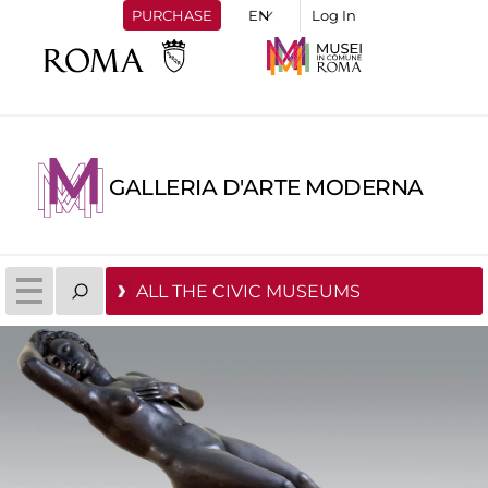
PURCHASE
Log In
GALLERIA D'ARTE MODERNA
ALL THE CIVIC MUSEUMS