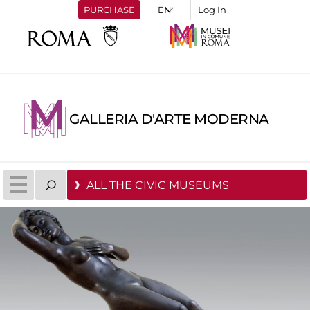
PURCHASE
Log In
GALLERIA D'ARTE MODERNA
ALL THE CIVIC MUSEUMS