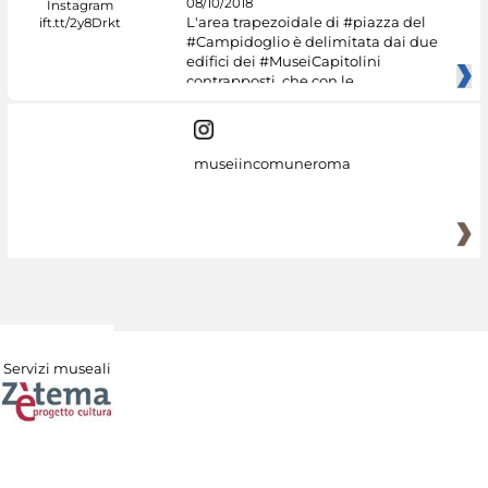
08/10/2018
L'area trapezoidale di #piazza del
#Campidoglio è delimitata dai due
edifici dei #MuseiCapitolini
contrapposti, che con le
museiincomuneroma
Servizi museali