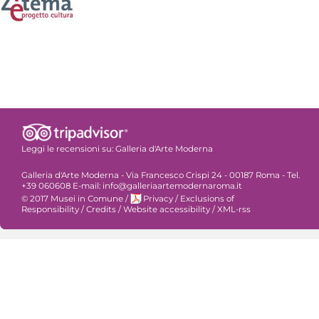
Leggi le recensioni su:
Galleria d'Arte Moderna
Galleria d'Arte Moderna - Via Francesco Crispi 24 - 00187 Roma - Tel.
+39 060608 E-mail: info@galleriaartemodernaroma.it
© 2017 Musei in Comune
/
Privacy
/
Exclusions of
Responsibility
/
Credits
/
Website accessibility
/
XML-rss