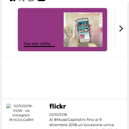
MiC
The MiC APPs
net
02/10/2018
Ai #MuseiCapitolini fino al 9
dicembre 2018 un’occasione unica