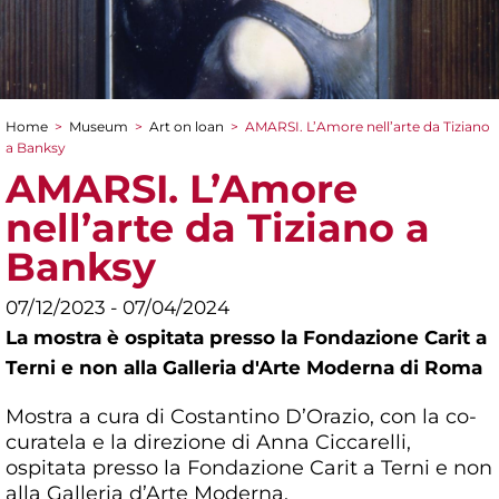
Home
>
Museum
>
Art on loan
>
AMARSI. L’Amore nell’arte da Tiziano
You are here
a Banksy
AMARSI. L’Amore
nell’arte da Tiziano a
Banksy
07/12/2023 - 07/04/2024
La mostra è ospitata presso la Fondazione Carit a
Terni e non alla Galleria d'Arte Moderna di Roma
Mostra a cura di Costantino D’Orazio, con la co-
curatela e la direzione di Anna Ciccarelli,
ospitata presso la Fondazione Carit a Terni e non
alla Galleria d’Arte Moderna.