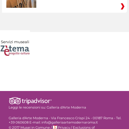
Servizi museali
Leggi le recensioni su:
Galleria d'Arte Moderna
Galleria d'Arte Moderna - Via Francesco Crispi 24 - 00187 Roma - Tel.
+39 060608 E-mail: info@galleriaartemodernaroma.it
© 2017 Musei in Comune
/
Privacy
/
Exclusions of