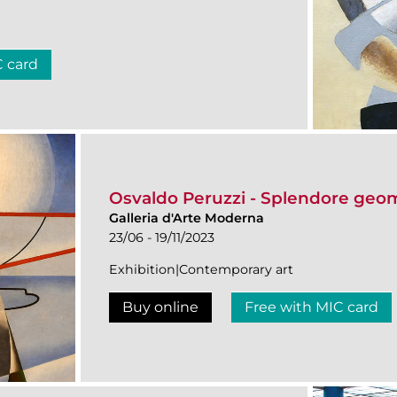
C card
Osvaldo Peruzzi - Splendore geom
Galleria d'Arte Moderna
23/06 - 19/11/2023
Exhibition|Contemporary art
Buy online
Free with MIC card