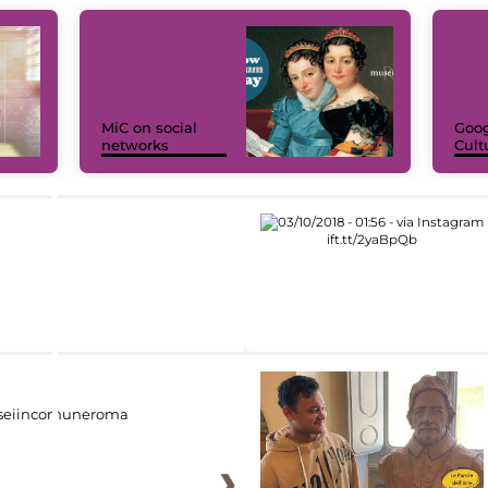
MiC on social
Goog
networks
Cult
eiincomuneroma