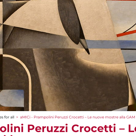
s for all
>
aMICi - Prampolini Peruzzi Crocetti – Le nuove mostre alla GAM
lini Peruzzi Crocetti – 