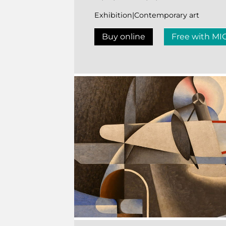
Exhibition|Contemporary art
Buy online
Free with MI