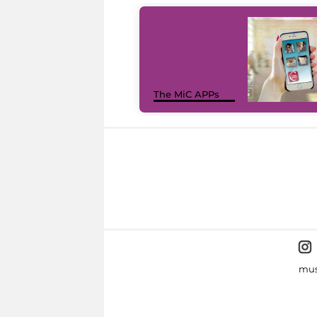
The MiC APPs
mus