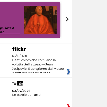
7 nuovi in-
painting tour
sulla piattaforma
le Arts &
Google Arts &
ure
Culture
03/10/2018
Beati coloro che coltivano la
voluttà dell'attesa. — Jean
Josipovici Buongiorno dal Museo
dell'#AraPacis dove sono
03/07/2026
Le parole dell'arte!