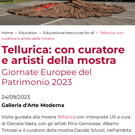
Home
>
Education
>
Educational resources for all
>
Tellurica: con
You are here
curatore e artisti della mostra
Tellurica: con curatore
e artisti della mostra
Giornate Europee del
Patrimonio 2023
24/09/2023
Galleria d'Arte Moderna
Visita guidata alla mostra
Tellurica
con interprete LIS a cura
di Daniela Vasta, con gli artisti Pino Genovese, Alberto
Timossi e il curatore della mostra Davide Silvioli, nell'ambito