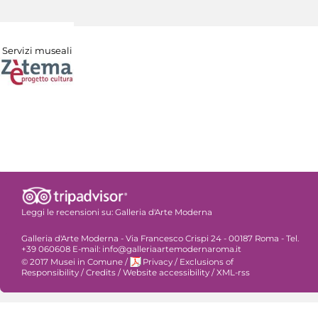
Servizi museali
Leggi le recensioni su:
Galleria d'Arte Moderna
Galleria d'Arte Moderna - Via Francesco Crispi 24 - 00187 Roma - Tel.
+39 060608 E-mail: info@galleriaartemodernaroma.it
© 2017 Musei in Comune
/
Privacy
/
Exclusions of
Responsibility
/
Credits
/
Website accessibility
/
XML-rss