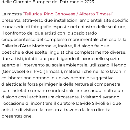
delle Giornate Europee del Patrimonio 2023
La mostra “
Tellurica. Pino Genovese / Alberto Timossi
”
presenta, attraverso due installazioni ambientali site specific
e una serie di fotografie esposte nel chiostro delle sculture,
il confronto dei due artisti con lo spazio tardo
cinquecentesco del complesso monumentale che ospita la
Galleria d’Arte Moderna, e, inoltre, il dialogo fra due
poetiche e due scelte linguistiche completamente diverse. I
due artisti, infatti, pur prediligendo il lavoro nello spazio
aperto e l’intervento su scala ambientale, utilizzano il legno
(Genovese) e il PVC (Timossi), materiali che nei loro lavori in
collaborazione entrano in un’avvincente e suggestiva
dialettica: la forza primigenia della Natura si compenetra
con l’artefatto umano e industriale, innescando inoltre un
dialogo con l’architettura circostante. I visitatori avranno
l’occasione di incontrare il curatore Davide Silvioli e i due
artisti e di visitare la mostra attraverso la loro diretta
presentazione.