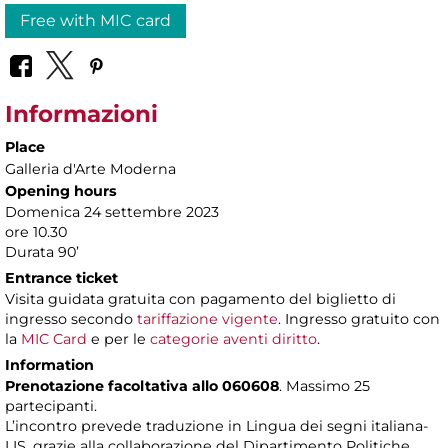
Free with MIC card
Informazioni
Place
Galleria d'Arte Moderna
Opening hours
Domenica 24 settembre 2023
ore 10.30
Durata 90’
Entrance ticket
Visita guidata gratuita con pagamento del biglietto di
ingresso secondo
tariffazione vigente
. Ingresso gratuito con
la
MIC Card
e per le
categorie aventi diritto
.
Information
Prenotazione facoltativa allo 060608
. Massimo 25
partecipanti.
L’incontro prevede traduzione in Lingua dei segni italiana-
LIS, grazie alla collaborazione del Dipartimento Politiche