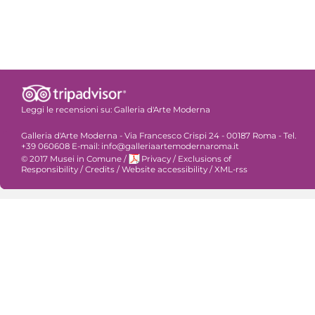
Leggi le recensioni su:
Galleria d'Arte Moderna
Galleria d'Arte Moderna - Via Francesco Crispi 24 - 00187 Roma - Tel.
+39 060608 E-mail: info@galleriaartemodernaroma.it
© 2017 Musei in Comune
/
Privacy
/
Exclusions of
Responsibility
/
Credits
/
Website accessibility
/
XML-rss