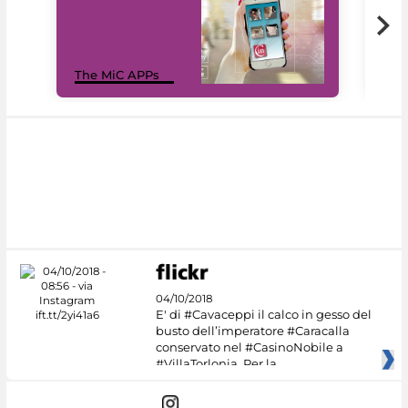
MiC
The MiC APPs
net
04/10/2018
E' di #Cavaceppi il calco in gesso del
busto dell’imperatore #Caracalla
conservato nel #CasinoNobile a
#VillaTorlonia. Per la