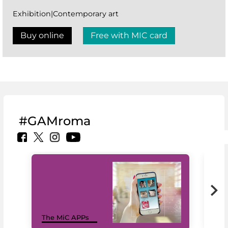
Exhibition|Contemporary art
Buy online
Free with MIC card
#GAMroma
MiC
The MiC APPs
net