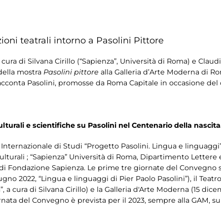
ioni teatrali intorno a Pasolini Pittore
, a cura di Silvana Cirillo (“Sapienza”, Università di Roma) e Cl
 della mostra
Pasolini pittore
alla Galleria d’Arte Moderna di R
acconta Pasolini, promosse da Roma Capitale in occasione del c
lturali e scientifiche su Pasolini nel Centenario della nascita
 Internazionale di Studi “Progetto Pasolini. Lingua e linguag
ulturali ; “Sapienza” Università di Roma, Dipartimento Lettere
io di Fondazione Sapienza. Le prime tre giornate del Convegno so
ugno 2022, “Lingua e linguaggi di Pier Paolo Pasolini”), il Teat
”, a cura di Silvana Cirillo) e la Galleria d'Arte Moderna (15 dice
iornata del Convegno è prevista per il 2023, sempre alla GAM, su