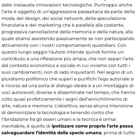
dalle inesauste innovazioni tecnologiche. Purtroppo anche
l’arte è oggetto di un’aggressione parassitaria da parte della
moda, del design, dei social network, della speculazione
finanziaria e del marketing che è parallela alla costante,
progressiva cancellazione della memoria e della natura, alla
quale stiamo assistendo passivamente se non partecipando
attivamente con i nostri comportamenti quotidiani. Con
questo lungo saggio l'autore intende quindi fornire un
contributo a una riflessione più ampia, che non separi l’arte
dal contesto economico e sociale in cui viviamo con tutti i
suoi cambiamenti, non di rado inquietanti. Nel segno di un
pluralismo polifonico che superi e purifichi l’ego autoriale si
è ricorso ad una sorta di dialogo ideale e a un montaggio di
voci autorevoli, diverse e disseminate nel tempo, che hanno
colto quasi profeticamente i segni dell’annichilimento di
arte, natura e memoria. L’obiettivo, senza alcuna intenzione
di demonizzare la tecnologia e tenendo conto che
l’ibridazione fra gli esseri umani e la tecnica è ormai
inevitabile, è quello di
ipotizzare come proprio l’arte possa
salvaguardare l’identità della specie umana
, prima di tutto