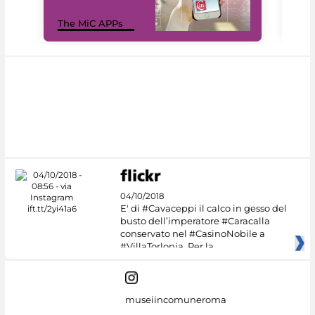
MiC
The MiC APPs
net
04/10/2018
E' di #Cavaceppi il calco in gesso del
busto dell’imperatore #Caracalla
conservato nel #CasinoNobile a
#VillaTorlonia. Per la
museiincomuneroma