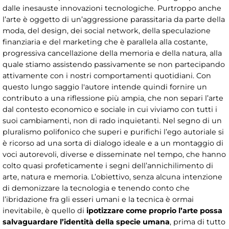
dalle inesauste innovazioni tecnologiche. Purtroppo anche
l’arte è oggetto di un’aggressione parassitaria da parte della
moda, del design, dei social network, della speculazione
finanziaria e del marketing che è parallela alla costante,
progressiva cancellazione della memoria e della natura, alla
quale stiamo assistendo passivamente se non partecipando
attivamente con i nostri comportamenti quotidiani. Con
questo lungo saggio l'autore intende quindi fornire un
contributo a una riflessione più ampia, che non separi l’arte
dal contesto economico e sociale in cui viviamo con tutti i
suoi cambiamenti, non di rado inquietanti. Nel segno di un
pluralismo polifonico che superi e purifichi l’ego autoriale si
è ricorso ad una sorta di dialogo ideale e a un montaggio di
voci autorevoli, diverse e disseminate nel tempo, che hanno
colto quasi profeticamente i segni dell’annichilimento di
arte, natura e memoria. L’obiettivo, senza alcuna intenzione
di demonizzare la tecnologia e tenendo conto che
l’ibridazione fra gli esseri umani e la tecnica è ormai
inevitabile, è quello di
ipotizzare come proprio l’arte possa
salvaguardare l’identità della specie umana
, prima di tutto