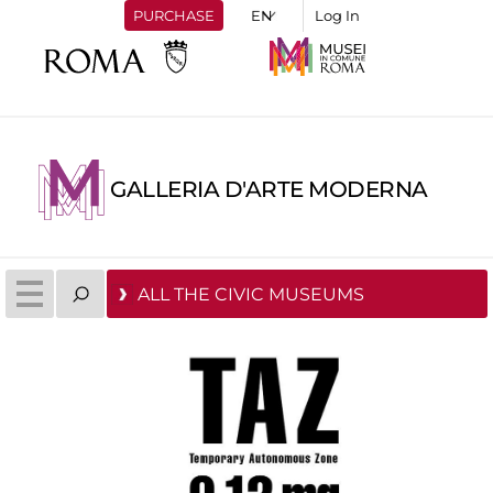
PURCHASE
Log In
GALLERIA D'ARTE MODERNA
ALL THE CIVIC MUSEUMS