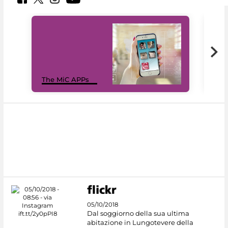
MiC
The MiC APPs
net
05/10/2018
Dal soggiorno della sua ultima
abitazione in Lungotevere della