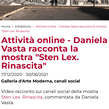
Home
>
Exhibitions
>
Attività online - Daniela Vasta racconta la mostra
You are here
"Sten Lex. Rinascita"
Attività online - Daniela
Vasta racconta la
mostra "Sten Lex.
Rinascita"
17/12/2020 - 30/06/2021
Galleria d'Arte Moderna,
canali social
Video-racconto sui canali social della mostra
Sten Lex. Rinascita
, commentata da Daniela
Vasta.