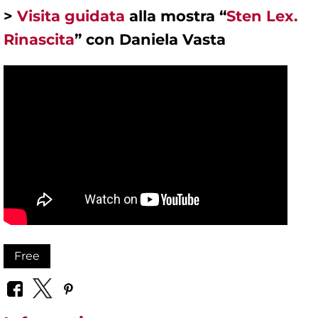
>
Visita guidata
alla mostra “
Sten Lex.
Rinascita
” con Daniela Vasta
Free