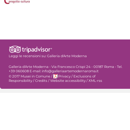
Leggi le recensioni su:
Galleria d'Arte Moderna
Galleria d'Arte Moderna - Via Francesco Crispi 24 - 00187 Roma - Tel.
+39 060608 E-mail: info@galleriaartemodernaroma.it
© 2017 Musei in Comune
/
Privacy
/
Exclusions of
Responsibility
/
Credits
/
Website accessibility
/
XML-rss