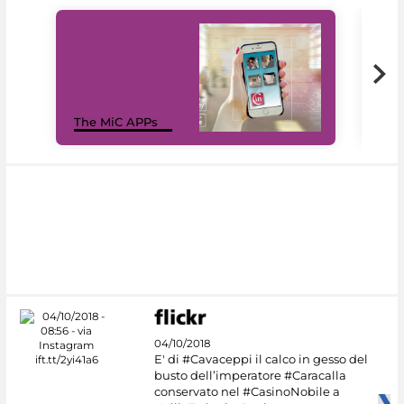
MiC
The MiC APPs
net
04/10/2018
E' di #Cavaceppi il calco in gesso del
busto dell’imperatore #Caracalla
conservato nel #CasinoNobile a