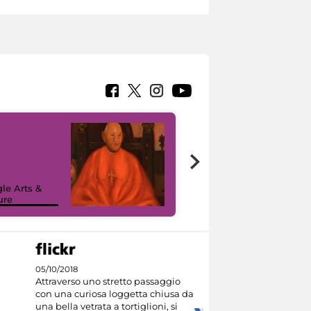
7 nuovi in-
painting tour
sulla piattaforma
le Arts &
Google Arts &
ure
Culture
05/10/2018
Attraverso uno stretto passaggio
con una curiosa loggetta chiusa da
una bella vetrata a tortiglioni, si