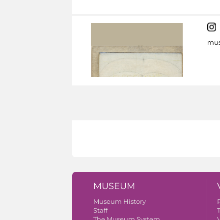
mus
MUSEUM
Museum History
Staff
The Museum System
V