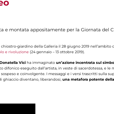
eo
a e montata appositamente per la Giornata del C
hiostro-giardino della Galleria il 28 giugno 2019 nell’ambito d
o e rivoluzione
(24 gennaio – 13 ottobre 2019).
Donatella Vici
ha immaginato
un’azione incentrata sul simbo
anto difonico eseguito dall’artista, in veste di sacerdotessa, e 
speso e coinvolgente. I messaggi e i versi trascritti sulla supe
di ghiaccio diventano, liberandosi,
una metafora potente della 