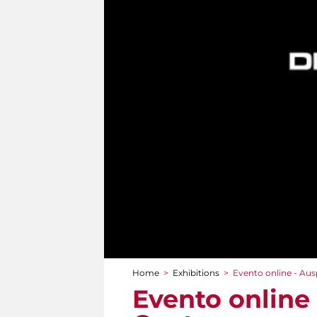
Home
>
Exhibitions
>
Evento online - Au
You are here
Evento online 