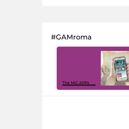
#GAMroma
The MiC APPs