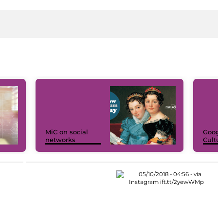
MiC on social
Goog
networks
Cult