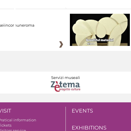
eiincomuneroma
Servizi museali
VISIT
EVENTS
Pratical information
Tickets
EXHIBITIONS
isitors service