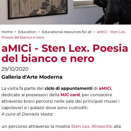
Home
>
Education
>
Educational resources for all
>
aMICi - Sten Lex.
You are here
Poesia del bianco e nero
aMICi - Sten Lex. Poesia
del bianco e nero
29/10/2020
Galleria d'Arte Moderna
La visita fa parte del
ciclo di appuntamenti
di
aMICi
,
dedicate ai possessori della
MIC card
, per conoscere
attraverso brevi percorsi nelle sale dei principali musei i
capolavori e i palazzi dove sono custoditi.
A cura di Daniela Vasta
un percorso attraverso la mostra
Sten Lex. Rinascita
, alla