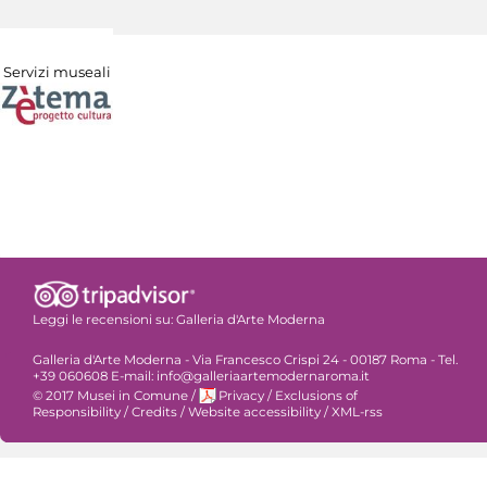
Servizi museali
Leggi le recensioni su:
Galleria d'Arte Moderna
Galleria d'Arte Moderna - Via Francesco Crispi 24 - 00187 Roma - Tel.
+39 060608 E-mail: info@galleriaartemodernaroma.it
© 2017 Musei in Comune
/
Privacy
/
Exclusions of
Responsibility
/
Credits
/
Website accessibility
/
XML-rss