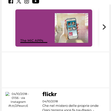
MiC
The MiC APPs
net
04/10/2018
Che nel mistero delle proprie onde
Ogni terrena voce fa naufragio. -