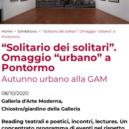
Home
>
Exhibitions
>
“Solitario dei solitari”. Omaggio “urbano” a
You are here
Pontormo
“Solitario dei solitari”.
Omaggio “urbano” a
Pontormo
Autunno urbano alla GAM
08/10/2020
Galleria d'Arte Moderna,
Chiostro/giardino della Galleria
Reading teatrali e poetici, incontri, lectures. Un
concentrato programma di eventi nel rispetto