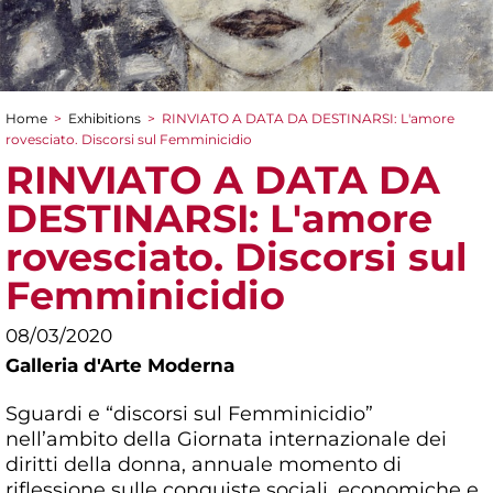
Home
>
Exhibitions
>
RINVIATO A DATA DA DESTINARSI: L'amore
You are here
rovesciato. Discorsi sul Femminicidio
RINVIATO A DATA DA
DESTINARSI: L'amore
rovesciato. Discorsi sul
Femminicidio
08/03/2020
Galleria d'Arte Moderna
Sguardi e “discorsi sul Femminicidio”
nell’ambito della Giornata internazionale dei
diritti della donna, annuale momento di
riflessione sulle conquiste sociali, economiche e