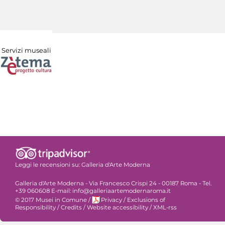
Servizi museali
Leggi le recensioni su:
Galleria d'Arte Moderna
Galleria d'Arte Moderna - Via Francesco Crispi 24 - 00187 Roma - Tel.
+39 060608 E-mail: info@galleriaartemodernaroma.it
© 2017 Musei in Comune
/
Privacy
/
Exclusions of
Responsibility
/
Credits
/
Website accessibility
/
XML-rss