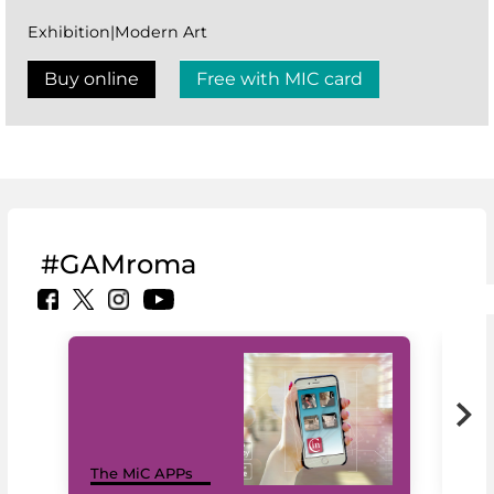
Exhibition|Modern Art
Buy online
Free with MIC card
#GAMroma
MiC
The MiC APPs
net