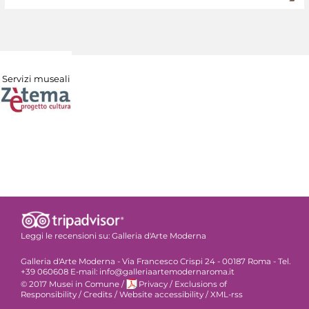
Servizi museali
Leggi le recensioni su:
Galleria d'Arte Moderna
Galleria d'Arte Moderna - Via Francesco Crispi 24 - 00187 Roma - Tel.
+39 060608 E-mail: info@galleriaartemodernaroma.it
© 2017 Musei in Comune
/
Privacy
/
Exclusions of
Responsibility
/
Credits
/
Website accessibility
/
XML-rss