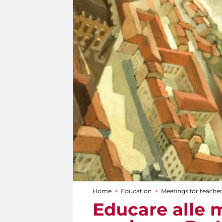
Home
>
Education
>
Meetings for teache
You are here
Educare alle m