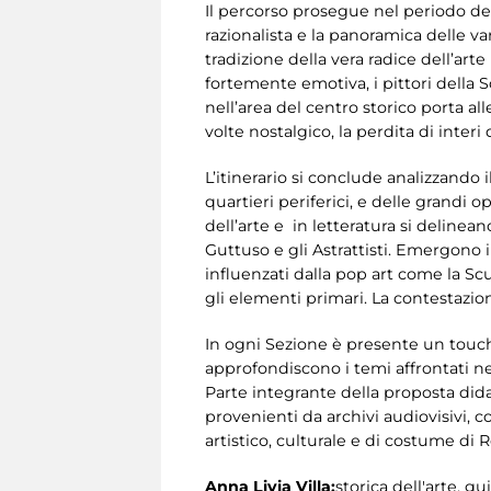
Il percorso prosegue nel periodo del
razionalista e la panoramica delle va
tradizione della vera radice dell’ar
fortemente emotiva, i pittori della 
nell’area del centro storico porta al
volte nostalgico, la perdita di interi 
L’itinerario si conclude analizzando 
quartieri periferici, e delle grandi
dell’arte e in letteratura si delin
Guttuso e gli Astrattisti. Emergono
influenzati dalla pop art come la Scu
gli elementi primari. La contestazion
In ogni Sezione è presente un touch
approfondiscono i temi affrontati ne
Parte integrante della proposta dida
provenienti da archivi audiovisivi, co
artistico, culturale e di costume di
Anna Livia Villa:
storica dell'arte, g