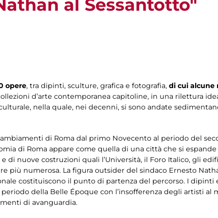
athan al Sessantotto"
0 opere
, tra dipinti, sculture, grafica e fotografia,
di cui alcune
collezioni d’arte contemporanea capitoline, in una rilettura idea
iculturale, nella quale, nei decenni, si sono andate sedimenta
 i cambiamenti di Roma dal primo Novecento al periodo del se
ionomia di Roma appare come quella di una città che si espand
e di nuove costruzioni quali l’Università, il Foro Italico, gli edif
e più numerosa. La figura outsider del sindaco Ernesto Natha
onale costituiscono il punto di partenza del percorso. I dipint
el periodo della Belle Époque con l’insofferenza degli artisti 
imenti di avanguardia.