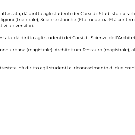
testata, dà diritto agli studenti dei Corsi di: Studi storico-artis
Religioni (triennale); Scienze storiche (Età moderna-Età contem
ivi universitari.
stata, dà diritto agli studenti dei Corsi di: Scienze dell’Archite
ione urbana (magistrale); Architettura-Restauro (magistrale), a
ttestata, dà diritto agli studenti al riconoscimento di due credi