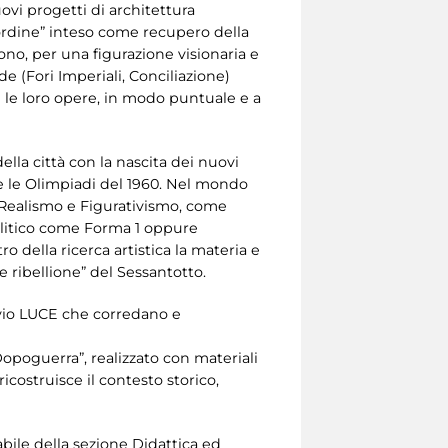
ovi progetti di architettura
l’ordine” inteso come recupero della
ono, per una figurazione visionaria e
e (Fori Imperiali, Conciliazione)
on le loro opere, in modo puntuale e a
ella città con la nascita dei nuovi
me le Olimpiadi del 1960. Nel mondo
l Realismo e Figurativismo, come
olitico come Forma 1 oppure
o della ricerca artistica la materia e
e ribellione” del Sessantotto.
ivio LUCE che corredano e
Dopoguerra”, realizzato con materiali
ricostruisce il contesto storico,
abile della sezione Didattica ed