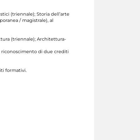
tici (triennale); Storia dell’arte
poranea / magistrale), al
ttura (triennale); Architettura-
l riconoscimento di due crediti
ti formativi.