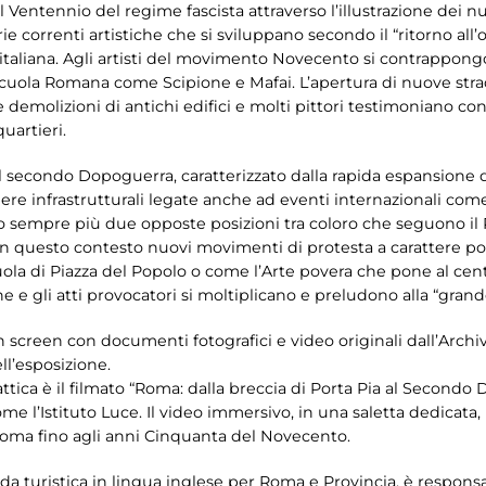
 Ventennio del regime fascista attraverso l’illustrazione dei nu
rie correnti artistiche che si sviluppano secondo il “ritorno al
te italiana. Agli artisti del movimento Novecento si contrappong
Scuola Romana come Scipione e Mafai. L’apertura di nuove strad
le demolizioni di antichi edifici e molti pittori testimoniano c
quartieri.
il secondo Dopoguerra, caratterizzato dalla rapida espansione d
 opere infrastrutturali legate anche ad eventi internazionali co
eano sempre più due opposte posizioni tra coloro che seguono i
 in questo contesto nuovi movimenti di protesta a carattere p
ola di Piazza del Popolo o come l’Arte povera che pone al centr
e e gli atti provocatori si moltiplicano e preludono alla “grand
 screen con documenti fotografici e video originali dall’Arch
ll’esposizione.
ttica è il filmato “Roma: dalla breccia di Porta Pia al Secondo 
me l’Istituto Luce. Il video immersivo, in una saletta dedicata, 
 Roma fino agli anni Cinquanta del Novecento.
uida turistica in lingua inglese per Roma e Provincia, è respons