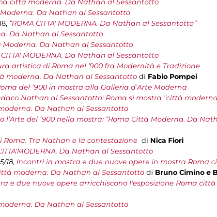
a città moderna. Da Nathan al Sessantotto
 Moderna. Da Nathan al Sessantotto
18,
“ROMA CITTA' MODERNA. Da Nathan al Sessantotto”
a. Da Nathan al Sessantotto
 Moderna. Da Nathan al Sessantotto
CITTA' MODERNA. Da Nathan al Sessantotto
ura artistica di Roma nel ’900 fra Modernità e Tradizione
à moderna. Da Nathan al Sessantotto
di
Fabio Pompei
oma del ‘900 in mostra alla Galleria d’Arte Moderna
ndaco Nathan al Sessantotto: Roma si mostra "città moderna
moderna. Da Nathan al Sessantotto
 l’Arte del ‘900 nella mostra: “Roma Città Moderna. Da Nath
 Roma. Tra Nathan e la contestazione
di
Nica Fiori
ITTA'MODERNA. Da Nathan al Sessantotto
5/18,
Incontri in mostra e due nuove opere in mostra Roma 
ttà moderna. Da Nathan al Sessantotto
di
Bruno Cimino e B
tra e due nuove opere arricchiscono l'esposizione Roma cit
moderna. Da Nathan al Sessantotto