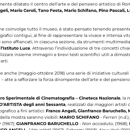
te dilatato il centro dell’arte e del pensiero artistico di Rom
eli, Mario Ceroli, Tano Festa, Mario Schifano, Pino Pascali,
he coinvolge tutto il museo, è stato pensato tenendo presente 
grafici contigui, al fine di rappresentare la vivace e intensa vita 
ci sono affiancati, in ciascuna sezione, da strumenti multimedial
l’Istituto Luce
. Attraverso l’individuazione di tre concetti chi
lizzare insieme immagini e brevi testi scientifici utili a dimostra
arti.
e anche (maggio-ottobre 2018) una serie di iniziative culturali
a
– atte a rafforzare la forza dirompente dell’arte e del pensier
ro Sperimentale di Cinematografia – Cineteca Nazionale
, la
 D’ARTISTA degli anni Sessanta
, realizzati dai maggiori artist
afico a fini artistici:
Franco Angeli, Gianfranco Baruchello, 
della mostra saranno visibili:
MARIO SCHIFANO
-
Ferreri
(n.d.)
r
(1967);
GIANFRANCO BARUCHELLO
-
Non accaduto
, (1968);
NCO ANGELI
- [
Attualità
] (1967),
Schermi
(1968),
New York
(1969