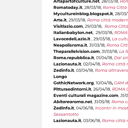
Artapartofculture.net
, 28/03/18,
Rom
Romatoday.it
, 28/03/18,
Roma Città
Mycultureinblog.blogspot.it
, 28/03/
Arte.it
, 29/03/18,
Roma città modern
Visitlazio.com
, 29/03/18,
Roma Città
Italianbabylon.net
, 29/03/18,
ROMA 
LavocedelLazio.it
,
29/03/18,
La cult
Neapolisroma.it
, 31/03/18,
Roma Citt
Theparallelvision.com
, 31/03/18,
La R
Roma.repubblica.it
, 01/04/18,
Dal si
Lazionauta.it
, 02/04/18,
Roma città 
Zedinfo.it
, 03/04/18,
Roma attraverso
Longo
GothicNetwork.org
,
10/04/18
,
GAM di
Pitturaedintorni.it
, 26/04/18,
ROMA C
Eventi culturali magazine.com
,
31/0
Abitarearoma.net
,
31/05/18,
Roma ci
Zedinfo.it
, 04/06/18,
Incontri in mos
Sessantotto
Lazionauta.it
, 03/06/18,
Roma città 