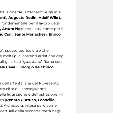
 la fine dell’Ottocento e gli inizi
enti, Auguste Rodin, Adolf Wildt,
à fondamentale per il lavoro degli
, Arturo Noci
ecc.), così come per il
io Crali, Sante Monachesi, Enrico
o”, spesso teorico oltre che
le molteplici correnti artistiche degli
ali gli artisti “guardano” Roma con
e Cavalli, Giorgio de Chirico,
dell’arte italiana del Novecento
ro città e il conseguente,
lla figurazione e dell’astrazione – il
ta (
Renato Guttuso, Leoncillo,
c.). A chiusura, intesa però come
ncettuali della seconda metà degli