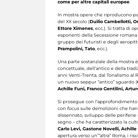
come per altre capitali europee
.
In mostra opere che riproducono paes
del XX secolo (
Duilio Cambellotti, O
Ettore Ximenes
, ecc.). Si tratta d
esponenti della Secessione romana n
gruppo dei futuristi e degli aeropitt
Prampolini, Tato
, ecc.).
Una parte sostanziale della mostra è 
concettuale, dell’antico e della tradi
anni Venti-Trenta, dal Tonalismo al R
un nuovo seppur “antico” sguardo (
Achille Funi, Franco Gentilini, Artu
Si prosegue con l’approfondimento d
con
focus
sulle demolizioni che hann
dissennato, sviluppo delle periferie 
segno – che ha caratterizzato la cul
Carlo Levi, Gastone Novelli, Achille 
apertura verso un’“altra” Roma, i ri