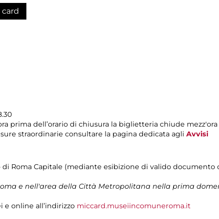
 card
8.30
ra prima dell’orario di chiusura la biglietteria chiude mezz'or
sure straordinarie consultare la pagina dedicata agli
Avvisi
rio di Roma Capitale (mediante esibizione di valido documento ch
a Roma e nell'area della Città Metropolitana nella prima dom
 e online all’indirizzo
miccard.museiincomuneroma.it