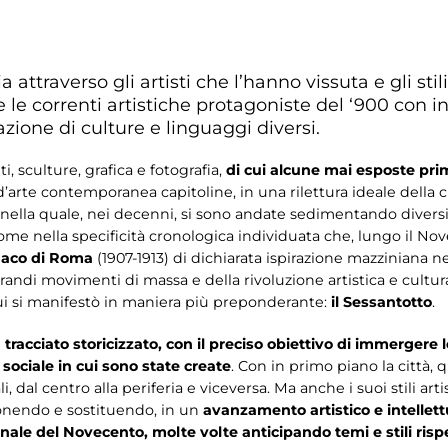
ia attraverso gli artisti che l’hanno vissuta e gli sti
le correnti artistiche protagoniste del ‘900 con in
ione di culture e linguaggi diversi.
nti, sculture, grafica e fotografia,
di cui alcune mai esposte pri
 d’arte contemporanea capitoline, in una rilettura ideale della c
, nella quale, nei decenni, si sono andate sedimentando diver
o come nella specificità cronologica individuata che, lungo il No
daco di Roma
(1907-1913) di dichiarata ispirazione mazziniana 
 grandi movimenti di massa e della rivoluzione artistica e cult
cui si manifestò in maniera più preponderante:
il Sessantotto
.
racciato storicizzato, con il preciso obiettivo di immergere l
sociale in cui sono state create
. Con in primo piano la città, q
li, dal centro alla periferia e viceversa. Ma anche i suoi stili art
onendo e sostituendo, in un
avanzamento artistico e intellett
nale del Novecento, molte volte anticipando temi e stili rispet