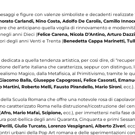
aggi e figure con valenze simboliste e decadenti realizzate tra
norato Carlandi, Nino Costa, Adolfo De Carolis, Camillo Innoc
i opere che anticipano quella voglia di rinnovamento e modernit
egli anni Dieci (
Felice Carena, Nicola D’Antino, Arturo Dazzi
ori degli anni Venti e Trenta (
Benedetta Cappa Marinetti, Tull
dedicata a quella tendenza artistica, per così dire, di “recuper
zione dell’arte italiana che caratterizza, seppur con distinguo, 
ealismo Magico, dalla Metafisica, al Primitivismo, tramite le qu
Giacomo Balla,
Giuseppe Capogrossi, Felice Casorati, Emanuel
ro Martini, Roberto Melli, Fausto Pirandello, Mario Sironi
, ecc.).
ella Scuola Romana che offre una notevole rosa di capolavori 
o caratterizzato Roma nella distruzione/ricostruzione del cent
(
Afro, Mario Mafai, Scipione,
ecc.), per immettersi nella fase de
tura post-bellica degli anni Quaranta, Cinquanta e primi Sessan
Perilli, Giulio Turcato, Lorenzo Vespignani, Alberto Ziveri
, ec
scontri urbani della Pop Art romana e delle sperimentazioni co