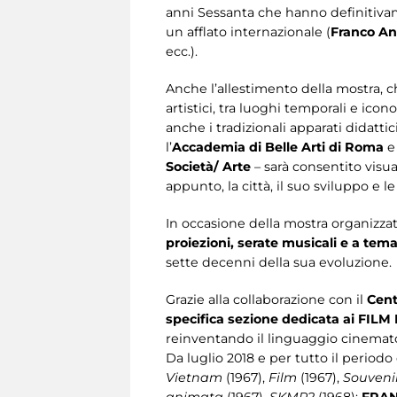
anni Sessanta che hanno definitivamen
un afflato internazionale (
Franco Ang
ecc.).
Anche l’allestimento della mostra, c
artistici, tra luoghi temporali e icono
anche i tradizionali apparati didatti
l’
Accademia di Belle Arti di Roma
e
Società/ Arte
– sarà consentito visua
appunto, la città, il suo sviluppo e le 
In occasione della mostra organizzat
proiezioni, serate musicali e a tem
sette decenni della sua evoluzione.
Grazie alla collaborazione con il
Cent
specifica sezione dedicata ai FILM
reinventando il linguaggio cinematogr
Da luglio 2018 e per tutto il periodo 
Vietnam
(1967),
Film
(1967),
Souveni
animata
(1967),
SKMP2
(1968);
FRA