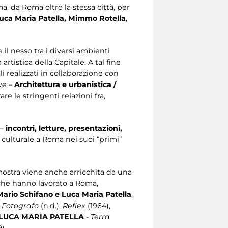
a, da Roma oltre la stessa città, per
 Luca Maria Patella, Mimmo Rotella
,
il nesso tra i diversi ambienti
artistica della Capitale. A tal fine
i realizzati in collaborazione con
ave –
Architettura e urbanistica /
re le stringenti relazioni fra,
 –
incontri, letture, presentazioni,
o culturale a Roma nei suoi “primi”
 mostra viene anche arricchita da una
i che hanno lavorato a Roma,
Mario Schifano e Luca Maria Patella
.
,
Fotografo
(n.d.),
Reflex
(1964),
LUCA MARIA PATELLA
-
Terra
).