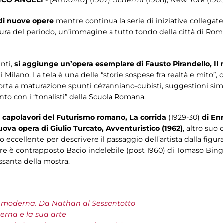
 di nuove opere
mentre continua la serie di iniziative collegate 
cultura del periodo, un’immagine a tutto tondo della città di Ro
enti,
si aggiunge un’opera esemplare di Fausto Pirandello, Il 
Milano. La tela è una delle “storie sospese fra realtà e mito”, 
porta a maturazione spunti cézanniano-cubisti, suggestioni simb
nto con i “tonalisti” della Scuola Romana.
 capolavori del Futurismo romano, La corrida
(1929-30)
di En
ova opera di Giulio Turcato, Avventuristico (1962)
, altro su
 eccellente per descrivere il passaggio dell’artista dalla figurazi
e è contrapposto Bacio indelebile (post 1960) di Tomaso Bing
ssanta della mostra.
 moderna. Da Nathan al Sessantotto
rna e la sua arte