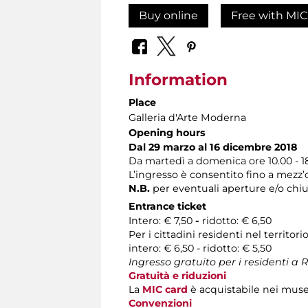
Buy online
Free with MIC
Information
Place
Galleria d'Arte Moderna
Opening hours
Dal 29 marzo al 16 dicembre 2018
Da martedì a domenica ore 10.00 - 1
L’ingresso è consentito fino a mezz’o
N.B.
per eventuali aperture e/o chiu
Entrance ticket
Intero: € 7,50
-
ridotto: € 6,50
Per i cittadini residenti nel territo
intero: € 6,50 - ridotto: € 5,50
Ingresso gratuito per i residenti 
Gratuità e riduzioni
La
MIC card
è acquistabile nei musei
Convenzioni