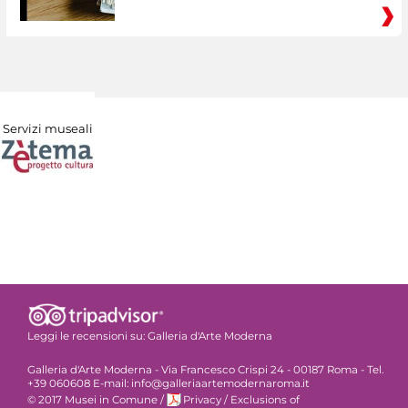
Servizi museali
Leggi le recensioni su:
Galleria d'Arte Moderna
Galleria d'Arte Moderna - Via Francesco Crispi 24 - 00187 Roma - Tel.
+39 060608 E-mail: info@galleriaartemodernaroma.it
© 2017 Musei in Comune
/
Privacy
/
Exclusions of