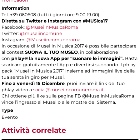
Trombadori
Information
Tel. +39 060608 (tutti i giorni ore 9.00-19.00)
Diretta su Twitter e Instagram con
#MUSica17
Facebook:
@MuseiInMusicaRoma
Twitter:
@museiincomune
Instagram:
@Museiincomuneroma
In occasione di Musei in Musica 2017 è possibile partecipare
al contest
SUONA IL TUO MUSEO
, in collaborazione
con
phlay®
la nuova App per “suonare le immagini”.
Basta
scaricare gratuitamente l’App e divertirsi suonando il phlay
pack “Musei in Musica 2017” insieme ad immagini live della
tua serata in giro per Musei.
Fino a venerdì 15 Dicembre
, puoi inviare il link del tuo
phlay-video a
social@museiincomuneroma.it
Chi ottiene più like sulla pagina FB @MuseiInMusicaRoma
vince l’ingresso ai Musei o alle mostre del Sistema.
Type
Evento
Attività correlate