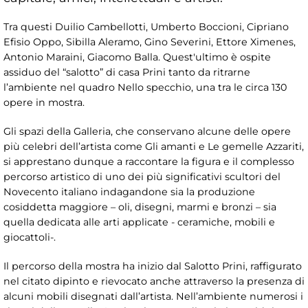
Tra questi Duilio Cambellotti, Umberto Boccioni, Cipriano
Efisio Oppo, Sibilla Aleramo, Gino Severini, Ettore Ximenes,
Antonio Maraini, Giacomo Balla. Quest'ultimo è ospite
assiduo del “salotto” di casa Prini tanto da ritrarne
l’ambiente nel quadro Nello specchio, una tra le circa 130
opere in mostra.
Gli spazi della Galleria, che conservano alcune delle opere
più celebri dell’artista come Gli amanti e Le gemelle Azzariti,
si apprestano dunque a raccontare la figura e il complesso
percorso artistico di uno dei più significativi scultori del
Novecento italiano indagandone sia la produzione
cosiddetta maggiore – oli, disegni, marmi e bronzi – sia
quella dedicata alle arti applicate - ceramiche, mobili e
giocattoli-.
Il percorso della mostra ha inizio dal Salotto Prini, raffigurato
nel citato dipinto e rievocato anche attraverso la presenza di
alcuni mobili disegnati dall’artista. Nell’ambiente numerosi i