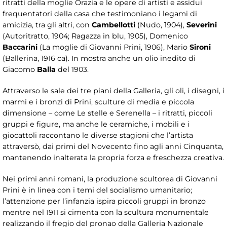
ritratti della moglie Orazia e le opere di artisti e assidui
frequentatori della casa che testimoniano i legami di
amicizia, tra gli altri, con
Cambellotti
(Nudo, 1904),
Severini
(Autoritratto, 1904; Ragazza in blu, 1905),
Domenico
Baccarini
(La moglie di Giovanni Prini, 1906), Mario
Sironi
(Ballerina, 1916 ca). In mostra anche un olio inedito di
Giacomo
Balla
del 1903.
Attraverso le sale dei tre piani della Galleria, gli oli, i disegni, i
marmi e i bronzi di Prini, sculture di media e piccola
dimensione – come Le stelle e Serenella – i ritratti, piccoli
gruppi e figure, ma anche le ceramiche, i mobili e i
giocattoli raccontano le diverse stagioni che l’artista
attraversò, dai primi del Novecento fino agli anni Cinquanta,
mantenendo inalterata la propria forza e freschezza creativa.
Nei primi anni romani, la produzione scultorea di Giovanni
Prini è in linea con i temi del socialismo umanitario;
l’attenzione per l’infanzia ispira piccoli gruppi in bronzo
mentre nel 1911 si cimenta con la scultura monumentale
realizzando il fregio del pronao della Galleria Nazionale