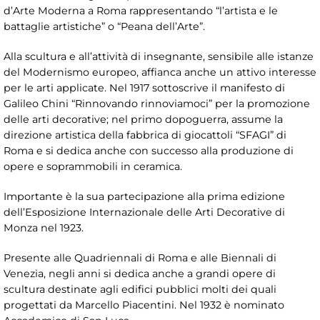
d’Arte Moderna a Roma rappresentando “l’artista e le
battaglie artistiche” o “Peana dell’Arte”.
Alla scultura e all’attività di insegnante, sensibile alle istanze
del Modernismo europeo, affianca anche un attivo interesse
per le arti applicate. Nel 1917 sottoscrive il manifesto di
Galileo Chini “Rinnovando rinnoviamoci” per la promozione
delle arti decorative; nel primo dopoguerra, assume la
direzione artistica della fabbrica di giocattoli “SFAGI” di
Roma e si dedica anche con successo alla produzione di
opere e soprammobili in ceramica.
Importante è la sua partecipazione alla prima edizione
dell’Esposizione Internazionale delle Arti Decorative di
Monza nel 1923.
Presente alle Quadriennali di Roma e alle Biennali di
Venezia, negli anni si dedica anche a grandi opere di
scultura destinate agli edifici pubblici molti dei quali
progettati da Marcello Piacentini. Nel 1932 è nominato