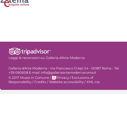
Leggi le recensioni su:
Galleria d'Arte Moderna
Galleria d'Arte Moderna - Via Francesco Crispi 24 - 00187 Roma - Tel.
+39 060608 E-mail: info@galleriaartemodernaroma.it
© 2017 Musei in Comune
/
Privacy
/
Exclusions of
Responsibility
/
Credits
/
Website accessibility
/
XML-rss