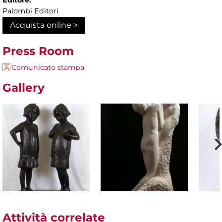
Editore:
Palombi Editori
Acquista online >
Press Room
Comunicato stampa
Gallery
Attività correlate