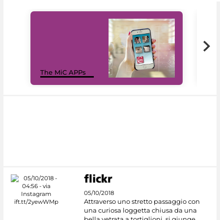
MiC
The MiC APPs
net
05/10/2018
Attraverso uno stretto passaggio con
una curiosa loggetta chiusa da una
bella vetrata a tortiglioni, si giunge