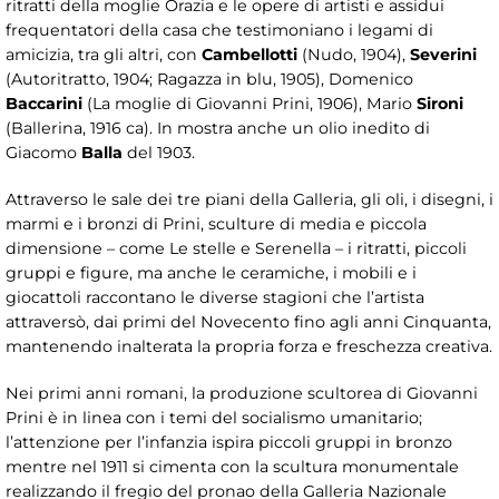
ritratti della moglie Orazia e le opere di artisti e assidui
frequentatori della casa che testimoniano i legami di
amicizia, tra gli altri, con
Cambellotti
(Nudo, 1904),
Severini
(Autoritratto, 1904; Ragazza in blu, 1905),
Domenico
Baccarini
(La moglie di Giovanni Prini, 1906), Mario
Sironi
(Ballerina, 1916 ca). In mostra anche un olio inedito di
Giacomo
Balla
del 1903.
Attraverso le sale dei tre piani della Galleria, gli oli, i disegni, i
marmi e i bronzi di Prini, sculture di media e piccola
dimensione – come Le stelle e Serenella – i ritratti, piccoli
gruppi e figure, ma anche le ceramiche, i mobili e i
giocattoli raccontano le diverse stagioni che l’artista
attraversò, dai primi del Novecento fino agli anni Cinquanta,
mantenendo inalterata la propria forza e freschezza creativa.
Nei primi anni romani, la produzione scultorea di Giovanni
Prini è in linea con i temi del socialismo umanitario;
l’attenzione per l’infanzia ispira piccoli gruppi in bronzo
mentre nel 1911 si cimenta con la scultura monumentale
realizzando il fregio del pronao della Galleria Nazionale