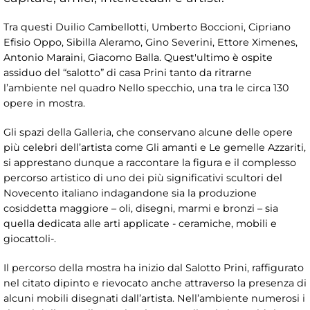
Tra questi Duilio Cambellotti, Umberto Boccioni, Cipriano
Efisio Oppo, Sibilla Aleramo, Gino Severini, Ettore Ximenes,
Antonio Maraini, Giacomo Balla. Quest'ultimo è ospite
assiduo del “salotto” di casa Prini tanto da ritrarne
l’ambiente nel quadro Nello specchio, una tra le circa 130
opere in mostra.
Gli spazi della Galleria, che conservano alcune delle opere
più celebri dell’artista come Gli amanti e Le gemelle Azzariti,
si apprestano dunque a raccontare la figura e il complesso
percorso artistico di uno dei più significativi scultori del
Novecento italiano indagandone sia la produzione
cosiddetta maggiore – oli, disegni, marmi e bronzi – sia
quella dedicata alle arti applicate - ceramiche, mobili e
giocattoli-.
Il percorso della mostra ha inizio dal Salotto Prini, raffigurato
nel citato dipinto e rievocato anche attraverso la presenza di
alcuni mobili disegnati dall’artista. Nell’ambiente numerosi i