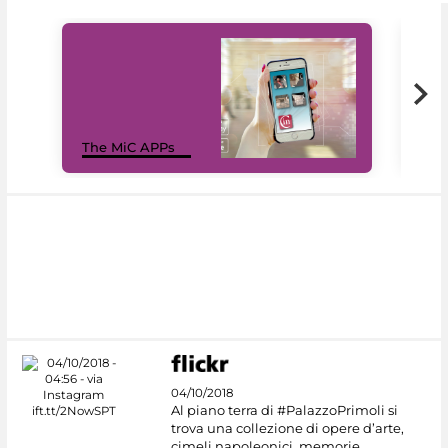
MiC
The MiC APPs
net
04/10/2018
Al piano terra di #PalazzoPrimoli si
trova una collezione di opere d’arte,
cimeli napoleonici, memorie