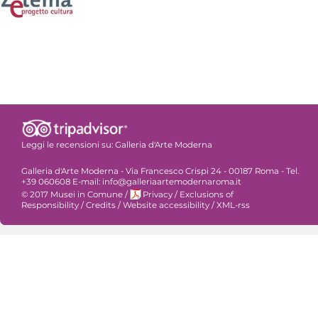
Leggi le recensioni su:
Galleria d'Arte Moderna
Galleria d'Arte Moderna - Via Francesco Crispi 24 - 00187 Roma - Tel.
+39 060608 E-mail: info@galleriaartemodernaroma.it
© 2017 Musei in Comune
/
Privacy
/
Exclusions of
Responsibility
/
Credits
/
Website accessibility
/
XML-rss