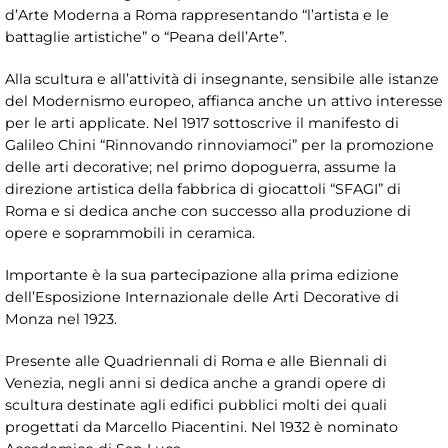
d’Arte Moderna a Roma rappresentando “l’artista e le
battaglie artistiche” o “Peana dell’Arte”.
Alla scultura e all’attività di insegnante, sensibile alle istanze
del Modernismo europeo, affianca anche un attivo interesse
per le arti applicate. Nel 1917 sottoscrive il manifesto di
Galileo Chini “Rinnovando rinnoviamoci” per la promozione
delle arti decorative; nel primo dopoguerra, assume la
direzione artistica della fabbrica di giocattoli “SFAGI” di
Roma e si dedica anche con successo alla produzione di
opere e soprammobili in ceramica.
Importante è la sua partecipazione alla prima edizione
dell’Esposizione Internazionale delle Arti Decorative di
Monza nel 1923.
Presente alle Quadriennali di Roma e alle Biennali di
Venezia, negli anni si dedica anche a grandi opere di
scultura destinate agli edifici pubblici molti dei quali
progettati da Marcello Piacentini. Nel 1932 è nominato