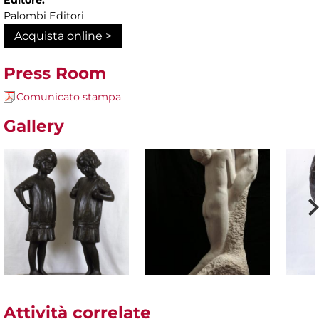
Editore:
Palombi Editori
Acquista online >
Press Room
Comunicato stampa
Gallery
Attività correlate