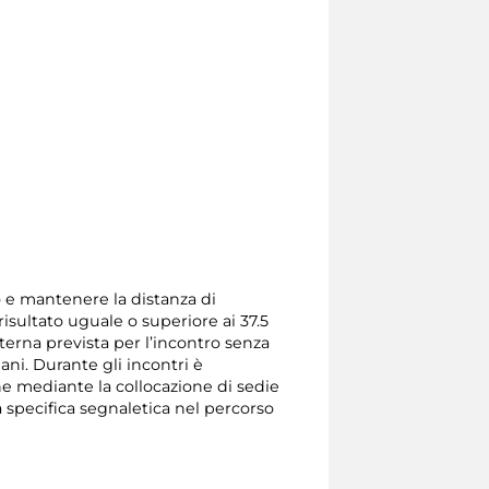
so e mantenere la distanza di
isultato uguale o superiore ai 37.5
terna prevista per l’incontro senza
mani. Durante gli incontri è
one mediante la collocazione di sedie
a specifica segnaletica nel percorso