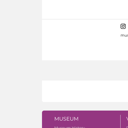
mus
MUSEUM
Museum History