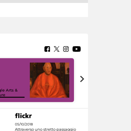
7 nuovi in-
painting tour
sulla piattaforma
le Arts &
Google Arts &
ure
Culture
05/10/2018
Attraverso uno stretto passaggio