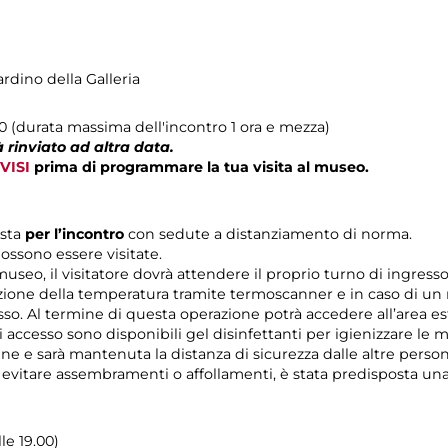
ardino della Galleria
00 (durata massima dell'incontro 1 ora e mezza)
 rinviato ad altra data.
VISI
prima di programmare la tua visita al museo.
ista
per l’incontro
con sedute a distanziamento di norma.
ossono essere visitate.
 museo, il visitatore dovrà attendere il proprio turno di ingres
zione della temperatura tramite termoscanner e in caso di un r
esso. Al termine di questa operazione potrà accedere all’area es
di accesso sono disponibili gel disinfettanti per igienizzare le 
rine e sarà mantenuta la distanza di sicurezza dalle altre pers
r evitare assembramenti o affollamenti, è stata predisposta un
lle 19.00)