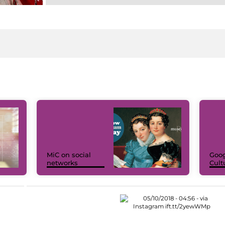
MiC on social
Goog
networks
Cult