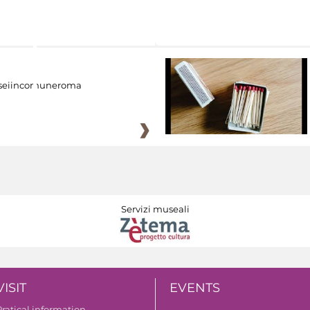
eiincomuneroma
Servizi museali
VISIT
EVENTS
Pratical information