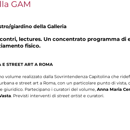
lla GAM
tro/giardino della Galleria
incontri, lectures. Un concentrato programma di e
ziamento fisico.
 E STREET ART A ROMA
 volume realizzato dalla Sovrintendenza Capitolina che ridefi
urbana e street art a Roma, con un particolare punto di vista, 
 e giuridico. Partecipano i curatori del volume,
Anna Maria Cer
Vasta
. Previsti interventi di
street artist
e curatori.