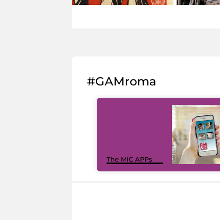
#GAMroma
The MiC APPs