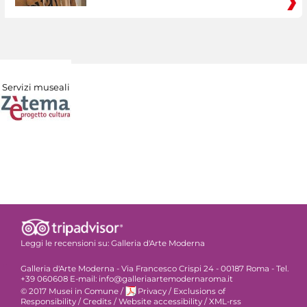
Servizi museali
Leggi le recensioni su:
Galleria d'Arte Moderna
Galleria d'Arte Moderna - Via Francesco Crispi 24 - 00187 Roma - Tel.
+39 060608 E-mail: info@galleriaartemodernaroma.it
© 2017 Musei in Comune
/
Privacy
/
Exclusions of
Responsibility
/
Credits
/
Website accessibility
/
XML-rss