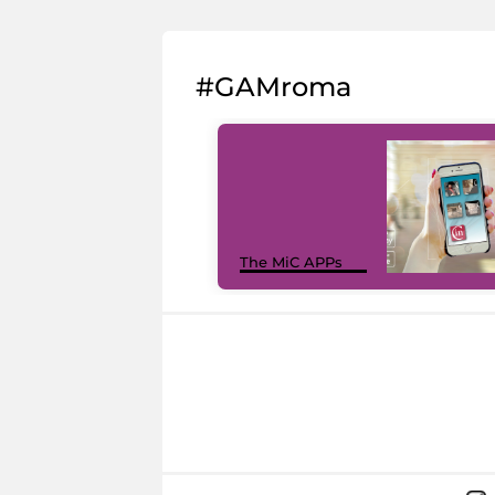
#GAMroma
The MiC APPs