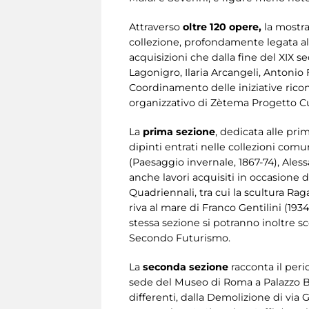
Attraverso
oltre 120 opere,
la mostra
collezione, profondamente legata all
acquisizioni che dalla fine del XIX se
Lagonigro, Ilaria Arcangeli, Antonio 
Coordinamento delle iniziative ricon
organizzativo di Zètema Progetto Cu
La
prima sezione
, dedicata alle pri
dipinti entrati nelle collezioni comu
(Paesaggio invernale, 1867-74), Ale
anche lavori acquisiti in occasione 
Quadriennali, tra cui la scultura Ra
riva al mare di Franco Gentilini (193
stessa sezione si potranno inoltre 
Secondo Futurismo.
La
seconda sezione
racconta il peri
sede del Museo di Roma a Palazzo Br
differenti, dalla Demolizione di via 