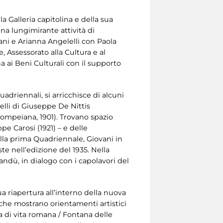
a Galleria capitolina e della sua
na lungimirante attività di
riani e Arianna Angelelli con Paola
, Assessorato alla Cultura e al
 ai Beni Culturali con il supporto
uadriennali, si arricchisce di alcuni
uelli di Giuseppe De Nittis
pompeiana, 1901). Trovano spazio
e Carosi (1921) – e delle
alla prima Quadriennale, Giovani in
te nell’edizione del 1935. Nella
ndù, in dialogo con i capolavori del
ua riapertura all’interno della nuova
che mostrano orientamenti artistici
na di vita romana / Fontana delle