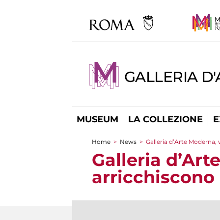
GALLERIA D
MUSEUM
LA COLLEZIONE
E
Home
>
News
>
Galleria d’Arte Moderna,
You are here
Galleria d’Ar
arricchiscono