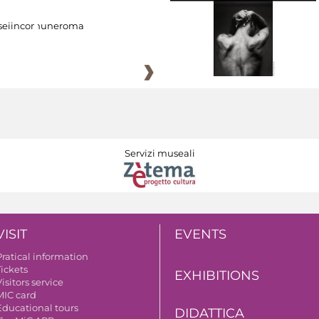
eiincomuneroma
Servizi museali
VISIT
EVENTS
Pratical information
Tickets
EXHIBITIONS
isitors service
MIC card
Educational tours
DIDATTICA