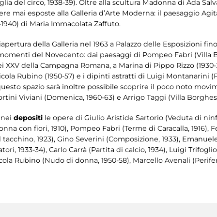
lia del circo, 1938-39). Oltre alla scultura Madonna di Ada Salv
re mai esposte alla Galleria d’Arte Moderna: il paesaggio Agit
-1940) di Maria Immacolata Zaffuto.
apertura della Galleria nel 1963 a Palazzo delle Esposizioni fino 
 momenti del Novecento: dai paesaggi di Pompeo Fabri (Villa Bo
o dei XXV della Campagna Romana, a Marina di Pippo Rizzo (1930-
ola Rubino (1950-57) e i dipinti astratti di Luigi Montanarini (P
uesto spazio sarà inoltre possibile scoprire il poco noto movime
rtini Viviani (Domenica, 1960-63) e Arrigo Taggi (Villa Borghese
 nei
depositi
le opere di Giulio Aristide Sartorio (Veduta di ni
onna con fiori, 1910), Pompeo Fabri (Terme di Caracalla, 1916),
Il tacchino, 1923), Gino Severini (Composizione, 1933), Emanuele
ri, 1933-34), Carlo Carrà (Partita di calcio, 1934), Luigi Trifogl
cola Rubino (Nudo di donna, 1950-58), Marcello Avenali (Periferia,