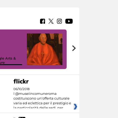
7 nuovi in-
painting tour
sulla piattaforma
le Arts &
Google Arts &
ure
Culture
06/10/2018
I @museiincomuneroma
costituiscono un’offerta culturale
varia ed eclettica per il prestigio e
la particolarità delle sedi, per