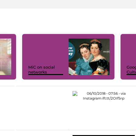
MiC on social
Goog
networks
Cult