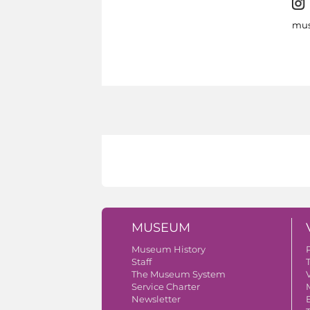
mus
MUSEUM
Museum History
Staff
The Museum System
V
Service Charter
Newsletter