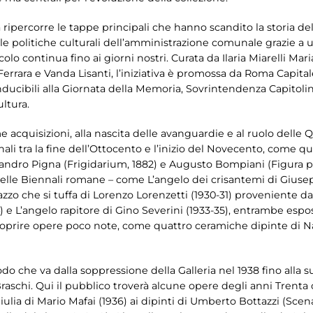
 ripercorre le tappe principali che hanno scandito la storia dell
e politiche culturali dell’amministrazione comunale grazie a u
colo continua fino ai giorni nostri. Curata da Ilaria Miarelli Ma
Ferrara e Vanda Lisanti, l’iniziativa è promossa da Roma Capitale
ducibili alla Giornata della Memoria, Sovrintendenza Capitolina
ltura.
me acquisizioni, alla nascita delle avanguardie e al ruolo delle Q
nali tra la fine dell’Ottocento e l’inizio del Novecento, come q
ssandro Pigna (Frigidarium, 1882) e Augusto Bompiani (Figura 
delle Biennali romane – come L’angelo dei crisantemi di Giusepp
gazzo che si tuffa di Lorenzo Lorenzetti (1930-31) proveniente d
4) e L’angelo rapitore di Gino Severini (1933-35), entrambe espos
scoprire opere poco note, come quattro ceramiche dipinte di Na
odo che va dalla soppressione della Galleria nel 1938 fino alla s
aschi. Qui il pubblico troverà alcune opere degli anni Trenta 
Giulia di Mario Mafai (1936) ai dipinti di Umberto Bottazzi (Sce