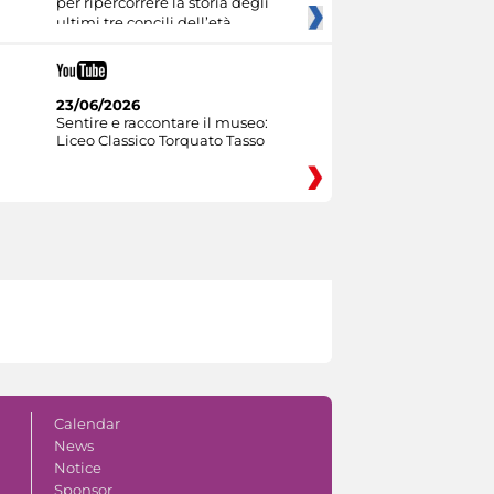
per ripercorrere la storia degli
ultimi tre concili dell’età
23/06/2026
Sentire e raccontare il museo:
Liceo Classico Torquato Tasso
Calendar
News
Notice
Sponsor