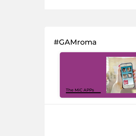
#GAMroma
The MiC APPs