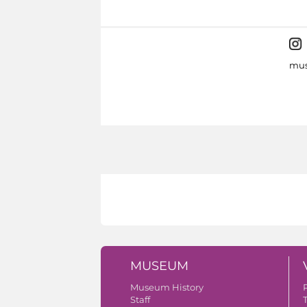
mus
MUSEUM
Museum History
Staff