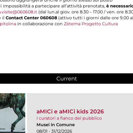
i impossibilità a partecipare all’attività prenotata,
è necessari
a.visite@060608.it
(dal lun.al giov. ore 8.30 – 17.00 / ven. ore 8.30
 il
Contact Center 060608
(attivo tutti i giorni dalle ore 9.00 al
pitolina
in collaborazione con
Zètema Progetto Cultura
Current
(active tab)
aMICi e aMICi kids 2026
I curatori a fianco del pubblico
Musei in Comune
08/01 - 31/12/2026