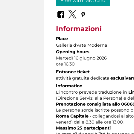
Free with MIC card
Informazioni
Place
Galleria d'Arte Moderna
Opening hours
Martedì 16 giugno 2026
ore 16.30
Entrance ticket
attività gratuita dedicata
esclusiva
Information
L'incontro prevede traduzione in
Li
(Direzione Servizi alla Persona) e de
Prenotazione consigliata allo 060
Le persone sorde iscritte possono p
Roma Capitale
- collegandosi al sit
venerdì dalle 8.30 alle ore 13.00.
Massimo 25 partecipanti
In caso di disponibilità le persone