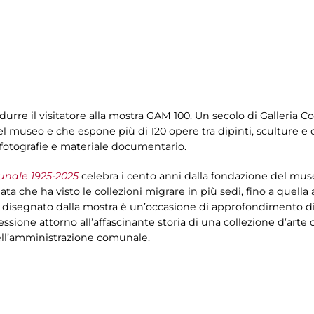
odurre il visitatore alla mostra GAM 100. Un secolo di Galleria
l museo e che espone più di 120 opere tra dipinti, sculture e op
a fotografie e materiale documentario.
unale 1925-2025
celebra i cento anni dalla fondazione del mus
iata che ha visto le collezioni migrare in più sedi, fino a quell
o disegnato dalla mostra è un’occasione di approfondimento di p
lessione attorno all’affascinante storia di una collezione d’arte
 dell’amministrazione comunale.