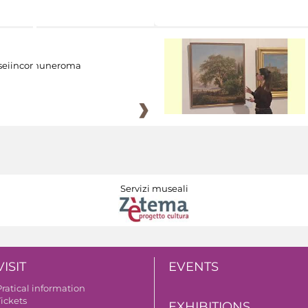
eiincomuneroma
Servizi museali
VISIT
EVENTS
Pratical information
Tickets
EXHIBITIONS