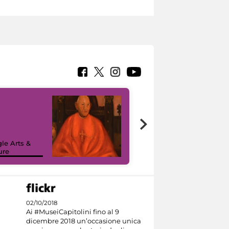
7 nuovi in-
painting tour
sulla piattaforma
le Arts &
Google Arts &
ure
Culture
02/10/2018
Ai #MuseiCapitolini fino al 9
dicembre 2018 un’occasione unica