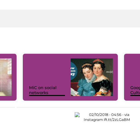
MiC on social
Goog
networks
Cult