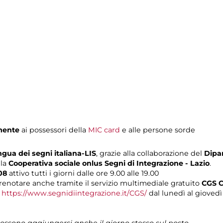
mente
ai possessori della
MIC card
e alle persone sorde
ngua dei segni italiana-LIS
, grazie alla collaborazione del
Dipar
lla
Cooperativa sociale onlus Segni di Integrazione - Lazio
.
608
attivo tutti i giorni dalle ore 9.00 alle 19.00
renotare anche tramite il servizio multimediale gratuito
CGS C
o
https://www.segnidiintegrazione.it/CGS/
dal lunedì al giovedì d
 possono aggiungersi anche il giorno stesso sul posto