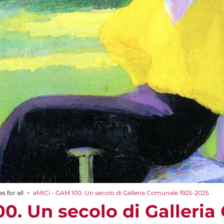
s for all
>
aMICi - GAM 100. Un secolo di Galleria Comunale 1925-2025
00. Un secolo di Galleri