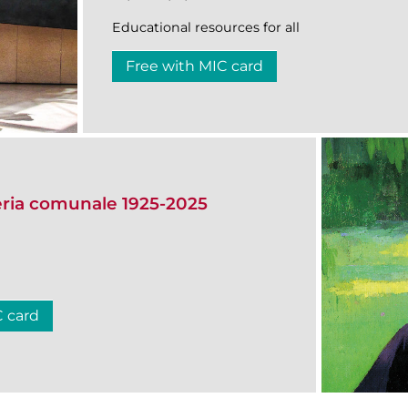
Educational resources for all
Free with MIC card
eria comunale 1925-2025
C card