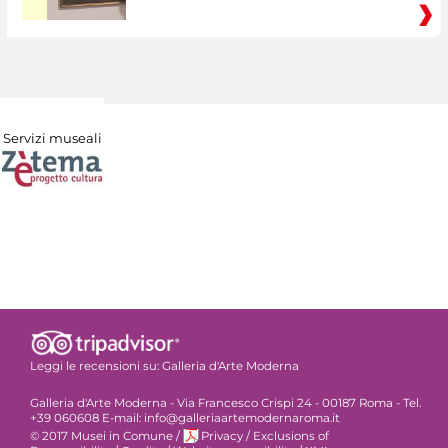
Servizi museali
Leggi le recensioni su:
Galleria d'Arte Moderna
Galleria d'Arte Moderna - Via Francesco Crispi 24 - 00187 Roma - Tel.
+39 060608 E-mail: info@galleriaartemodernaroma.it
© 2017 Musei in Comune
/
Privacy
/
Exclusions of