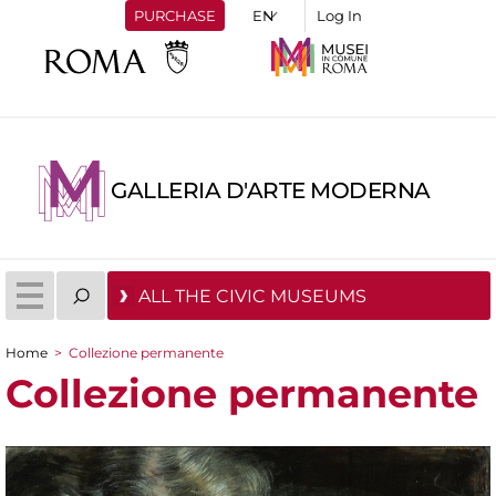
PURCHASE
Log In
GALLERIA D'ARTE MODERNA
ALL THE CIVIC MUSEUMS
Home
>
Collezione permanente
You are here
Collezione permanente