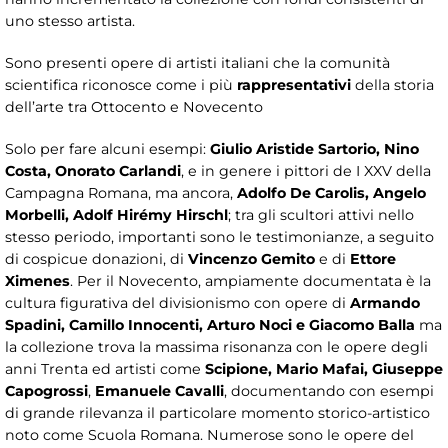
uno stesso artista.
Sono presenti opere di artisti italiani che la comunità
scientifica riconosce come i più
rappresentativi
della storia
dell’arte tra Ottocento e Novecento
Solo per fare alcuni esempi:
Giulio Aristide Sartorio, Nino
Costa, Onorato Carlandi
, e in genere i pittori de I XXV della
Campagna Romana, ma ancora,
Adolfo De Carolis, Angelo
Morbelli, Adolf Hirémy Hirschl
; tra gli scultori attivi nello
stesso periodo, importanti sono le testimonianze, a seguito
di cospicue donazioni, di
Vincenzo Gemito
e di
Ettore
Ximenes
. Per il Novecento, ampiamente documentata è la
cultura figurativa del divisionismo con opere di
Armando
Spadini, Camillo Innocenti, Arturo Noci e Giacomo Balla
ma
la collezione trova la massima risonanza con le opere degli
anni Trenta ed artisti come
Scipione, Mario Mafai, Giuseppe
Capogrossi
,
Emanuele Cavalli
, documentando con esempi
di grande rilevanza il particolare momento storico-artistico
noto come Scuola Romana. Numerose sono le opere del