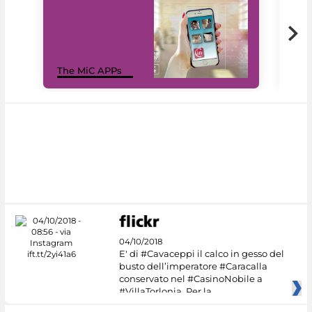
MiC
The MiC APPs
net
04/10/2018
E' di #Cavaceppi il calco in gesso del
busto dell’imperatore #Caracalla
conservato nel #CasinoNobile a
#VillaTorlonia. Per la