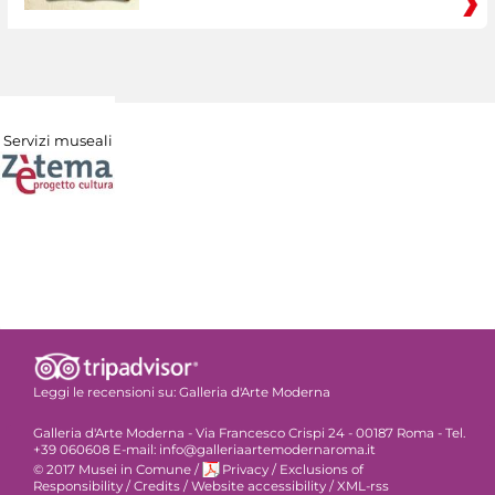
Servizi museali
Leggi le recensioni su:
Galleria d'Arte Moderna
Galleria d'Arte Moderna - Via Francesco Crispi 24 - 00187 Roma - Tel.
+39 060608 E-mail: info@galleriaartemodernaroma.it
© 2017 Musei in Comune
/
Privacy
/
Exclusions of
Responsibility
/
Credits
/
Website accessibility
/
XML-rss