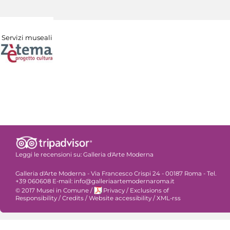
Servizi museali
Leggi le recensioni su:
Galleria d'Arte Moderna
Galleria d'Arte Moderna - Via Francesco Crispi 24 - 00187 Roma - Tel.
+39 060608 E-mail: info@galleriaartemodernaroma.it
© 2017 Musei in Comune
/
Privacy
/
Exclusions of
Responsibility
/
Credits
/
Website accessibility
/
XML-rss