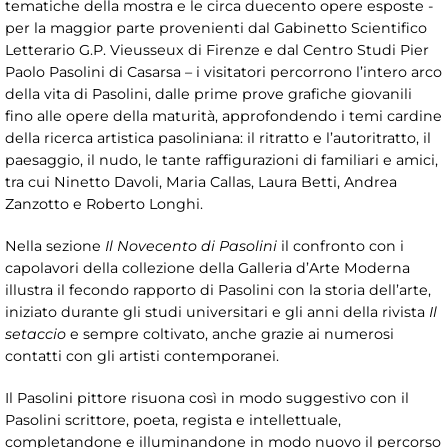
tematiche della mostra e le circa duecento opere esposte -
per la maggior parte provenienti dal Gabinetto Scientifico
Letterario G.P. Vieusseux di Firenze e dal Centro Studi Pier
Paolo Pasolini di Casarsa – i visitatori percorrono l’intero arco
della vita di Pasolini, dalle prime prove grafiche giovanili
fino alle opere della maturità, approfondendo i temi cardine
della ricerca artistica pasoliniana: il ritratto e l’autoritratto, il
paesaggio, il nudo, le tante raffigurazioni di familiari e amici,
tra cui Ninetto Davoli, Maria Callas, Laura Betti, Andrea
Zanzotto e Roberto Longhi.
Nella sezione
Il Novecento di Pasolini
il confronto con i
capolavori della collezione della Galleria d’Arte Moderna
illustra il fecondo rapporto di Pasolini con la storia dell’arte,
iniziato durante gli studi universitari e gli anni della rivista
Il
setaccio
e sempre coltivato, anche grazie ai numerosi
contatti con gli artisti contemporanei.
Il Pasolini pittore risuona così in modo suggestivo con il
Pasolini scrittore, poeta, regista e intellettuale,
completandone e illuminandone in modo nuovo il percorso