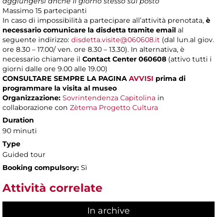
aggiungersi anche il giorno stesso sul posto
Massimo
15 partecipanti
In caso di impossibilità a partecipare all’attività prenotata,
è
necessario comunicare la disdetta tramite email
al
seguente indirizzo:
disdetta.visite@060608.it
(dal lun.al giov.
ore 8.30 – 17.00/ ven. ore 8.30 – 13.30). In alternativa, è
necessario chiamare il
Contact Center 060608
(attivo tutti i
giorni dalle ore 9.00 alle 19.00)
CONSULTARE SEMPRE LA PAGINA
AVVISI
prima di
programmare la visita al museo
Organizzazione:
Sovrintendenza Capitolina
in
collaborazione con
Zètema Progetto Cultura
Duration
90 minuti
Type
Guided tour
Booking compulsory:
Sì
Attività correlate
In archive