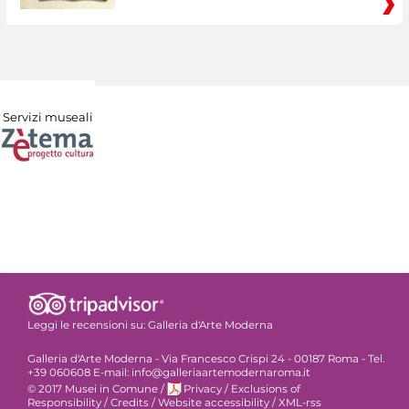
Servizi museali
Leggi le recensioni su:
Galleria d'Arte Moderna
Galleria d'Arte Moderna - Via Francesco Crispi 24 - 00187 Roma - Tel.
+39 060608 E-mail: info@galleriaartemodernaroma.it
© 2017 Musei in Comune
/
Privacy
/
Exclusions of
Responsibility
/
Credits
/
Website accessibility
/
XML-rss