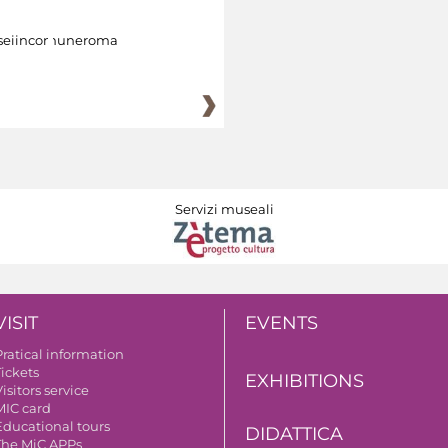
eiincomuneroma
Servizi museali
VISIT
EVENTS
Pratical information
Tickets
EXHIBITIONS
isitors service
MIC card
Educational tours
DIDATTICA
The MiC APPs