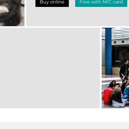
Buy online
Free with MIC card