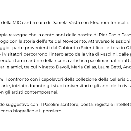
 della MIC card a cura di Daniela Vasta con Eleonora Torricelli.
mpia rassegna che, a cento anni della nascita di Pier Paolo Pasol
logo con la storia dell’arte del Novecento. Attraverso le sezion
gior parte provenienti dal Gabinetto Scientifico Letterario G.
 i visitatori percorrono l’intero arco della vita di Pasolini, dall
o i temi cardine della ricerca artistica pasoliniana: il ritratto e
liari e amici, tra cui Ninetto Davoli, Maria Callas, Laura Betti,
ni
il confronto con i capolavori della collezione della Galleria d
’arte, iniziato durante gli studi universitari e gli anni della rivis
n gli artisti contemporanei.
odo suggestivo con il Pasolini scrittore, poeta, regista e intel
orso biografico e il pensiero.