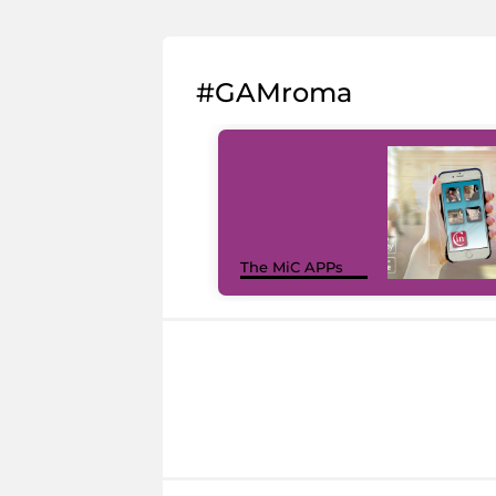
#GAMroma
The MiC APPs