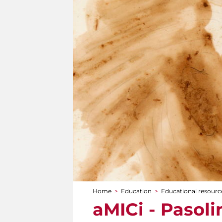
Home
>
Education
>
Educational resource
You are here
aMICi - Pasolin