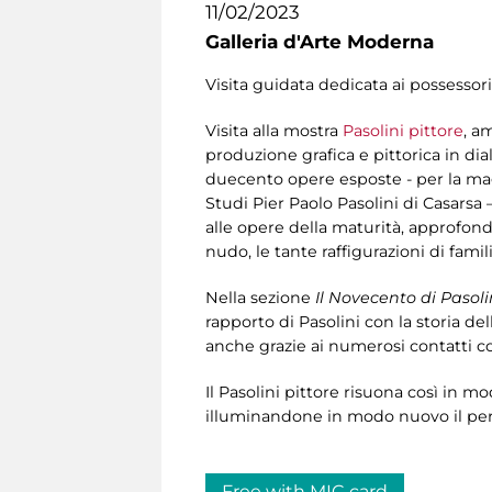
11/02/2023
Galleria d'Arte Moderna
Visita guidata dedicata ai possessori
Visita alla mostra
Pasolini pittore
, a
produzione grafica e pittorica in dia
duecento opere esposte - per la mag
Studi Pier Paolo Pasolini di Casarsa –
alle opere della maturità, approfondend
nudo, le tante raffigurazioni di fami
Nella sezione
Il Novecento di Pasoli
rapporto di Pasolini con la storia dell
anche grazie ai numerosi contatti co
Il Pasolini pittore risuona così in m
illuminandone in modo nuovo il perc
Free with MIC card