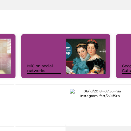
MiC on social
Goog
networks
Cult