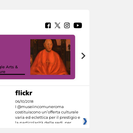
7 nuovi in-
painting tour
sulla piattaforma
le Arts &
Google Arts &
ure
Culture
06/10/2018
I @museiincomuneroma
costituiscono un’offerta culturale
varia ed eclettica per il prestigio e
la particolarità delle sedi, per