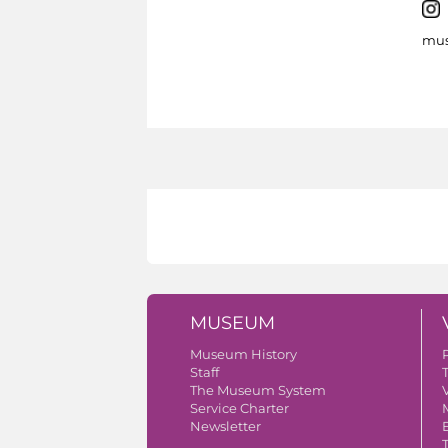
mus
MUSEUM
Museum History
Staff
The Museum System
V
Service Charter
Newsletter