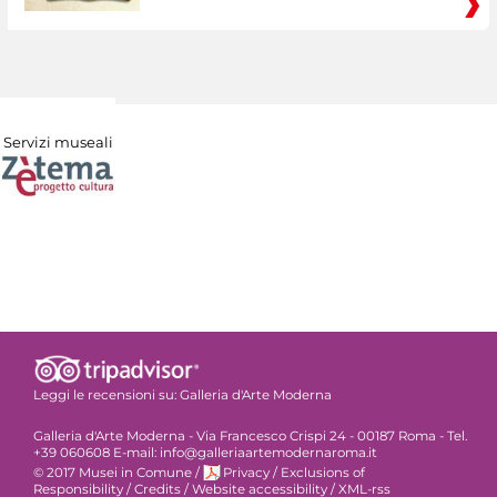
Servizi museali
Leggi le recensioni su:
Galleria d'Arte Moderna
Galleria d'Arte Moderna - Via Francesco Crispi 24 - 00187 Roma - Tel.
+39 060608 E-mail: info@galleriaartemodernaroma.it
© 2017 Musei in Comune
/
Privacy
/
Exclusions of
Responsibility
/
Credits
/
Website accessibility
/
XML-rss