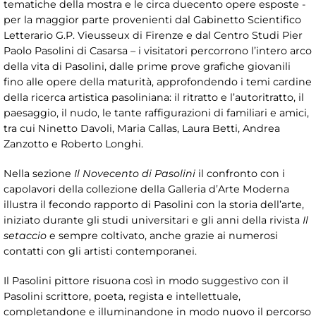
tematiche della mostra e le circa duecento opere esposte -
per la maggior parte provenienti dal Gabinetto Scientifico
Letterario G.P. Vieusseux di Firenze e dal Centro Studi Pier
Paolo Pasolini di Casarsa – i visitatori percorrono l’intero arco
della vita di Pasolini, dalle prime prove grafiche giovanili
fino alle opere della maturità, approfondendo i temi cardine
della ricerca artistica pasoliniana: il ritratto e l’autoritratto, il
paesaggio, il nudo, le tante raffigurazioni di familiari e amici,
tra cui Ninetto Davoli, Maria Callas, Laura Betti, Andrea
Zanzotto e Roberto Longhi.
Nella sezione
Il Novecento di Pasolini
il confronto con i
capolavori della collezione della Galleria d’Arte Moderna
illustra il fecondo rapporto di Pasolini con la storia dell’arte,
iniziato durante gli studi universitari e gli anni della rivista
Il
setaccio
e sempre coltivato, anche grazie ai numerosi
contatti con gli artisti contemporanei.
Il Pasolini pittore risuona così in modo suggestivo con il
Pasolini scrittore, poeta, regista e intellettuale,
completandone e illuminandone in modo nuovo il percorso