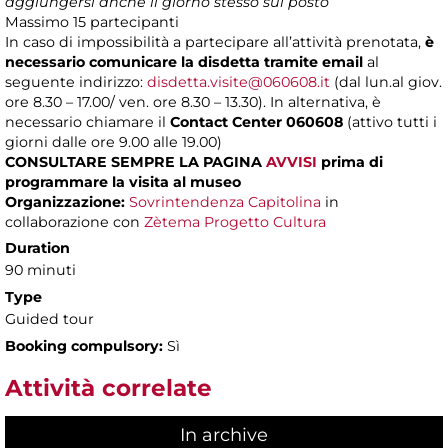
aggiungersi anche il giorno stesso sul posto
Massimo
15 partecipanti
In caso di impossibilità a partecipare all’attività prenotata,
è
necessario comunicare la disdetta tramite email
al
seguente indirizzo:
disdetta.visite@060608.it
(dal lun.al giov.
ore 8.30 – 17.00/ ven. ore 8.30 – 13.30). In alternativa, è
necessario chiamare il
Contact Center 060608
(attivo tutti i
giorni dalle ore 9.00 alle 19.00)
CONSULTARE SEMPRE LA PAGINA
AVVISI
prima di
programmare la visita al museo
Organizzazione:
Sovrintendenza Capitolina
in
collaborazione con
Zètema Progetto Cultura
Duration
90 minuti
Type
Guided tour
Booking compulsory:
Sì
Attività correlate
In archive