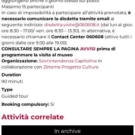
aggiungersi anche il giorno stesso sul posto
Massimo
15 partecipanti
In caso di impossibilità a partecipare all’attività prenotata,
è
necessario comunicare la disdetta tramite email
al
seguente indirizzo:
disdetta.visite@060608.it
(dal lun.al giov.
ore 8.30 – 17.00/ ven. ore 8.30 – 13.30). In alternativa, è
necessario chiamare il
Contact Center 060608
(attivo tutti i
giorni dalle ore 9.00 alle 19.00)
CONSULTARE SEMPRE LA PAGINA
AVVISI
prima di
programmare la visita al museo
Organizzazione:
Sovrintendenza Capitolina
in
collaborazione con
Zètema Progetto Cultura
Duration
90 minuti
Type
Guided tour
Booking compulsory:
Sì
Attività correlate
In archive