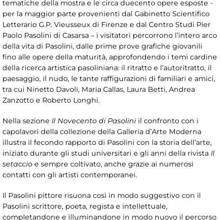
tematiche della mostra e le circa duecento opere esposte -
per la maggior parte provenienti dal Gabinetto Scientifico
Letterario G.P. Vieusseux di Firenze e dal Centro Studi Pier
Paolo Pasolini di Casarsa – i visitatori percorrono l’intero arco
della vita di Pasolini, dalle prime prove grafiche giovanili
fino alle opere della maturità, approfondendo i temi cardine
della ricerca artistica pasoliniana: il ritratto e l’autoritratto, il
paesaggio, il nudo, le tante raffigurazioni di familiari e amici,
tra cui Ninetto Davoli, Maria Callas, Laura Betti, Andrea
Zanzotto e Roberto Longhi.
Nella sezione
Il Novecento di Pasolini
il confronto con i
capolavori della collezione della Galleria d’Arte Moderna
illustra il fecondo rapporto di Pasolini con la storia dell’arte,
iniziato durante gli studi universitari e gli anni della rivista
Il
setaccio
e sempre coltivato, anche grazie ai numerosi
contatti con gli artisti contemporanei.
Il Pasolini pittore risuona così in modo suggestivo con il
Pasolini scrittore, poeta, regista e intellettuale,
completandone e illuminandone in modo nuovo il percorso