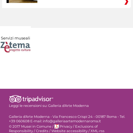
Servizi museali
Leggi le recensioni su:
Galleria d'Arte Moderna
Galleria d'Arte Moderna - Via Francesco Crispi 24 - 00187 Roma - Tel.
+39 060608 E-mail: info@galleriaartemodernaroma.it
© 2017 Musei in Comune
/
Privacy
/
Exclusions of
Responsibility
/
Credits
/
Website accessibility
/
XML-rss