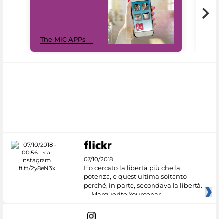
MiC
The MiC APPs
net
07/10/2018
Ho cercato la libertà più che la
potenza, e quest'ultima soltanto
perché, in parte, secondava la libertà.
— Marguerite Yourcenar