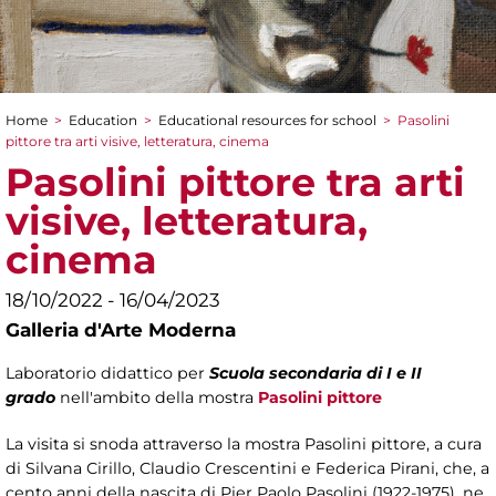
Home
>
Education
>
Educational resources for school
>
Pasolini
You are here
pittore tra arti visive, letteratura, cinema
Pasolini pittore tra arti
visive, letteratura,
cinema
18/10/2022 - 16/04/2023
Galleria d'Arte Moderna
Laboratorio didattico per
Scuola secondaria di I e II
grado
nell'ambito della mostra
Pasolini pittore
La visita si snoda attraverso la mostra Pasolini pittore, a cura
di Silvana Cirillo, Claudio Crescentini e Federica Pirani, che, a
cento anni della nascita di Pier Paolo Pasolini (1922-1975), ne