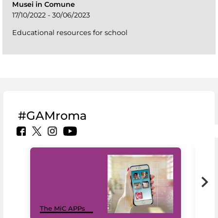
Musei in Comune
17/10/2022 - 30/06/2023
Educational resources for school
#GAMroma
MiC
The MiC APPs
net