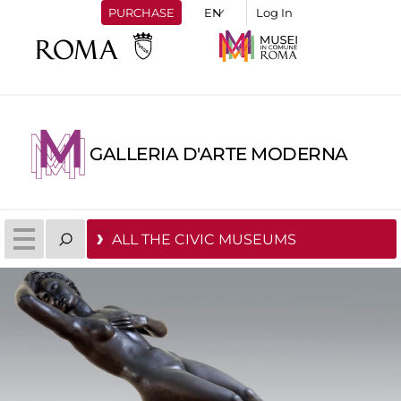
PURCHASE
Log In
GALLERIA D'ARTE MODERNA
ALL THE CIVIC MUSEUMS