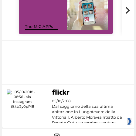
MiC
The MiC APPs
net
05/10/2018
Dal soggiorno della sua ultima
abitazione in Lungotevere della
Vittoria 1, Alberto Moravia ritratto da
Renato Guttuso sembra scrutare