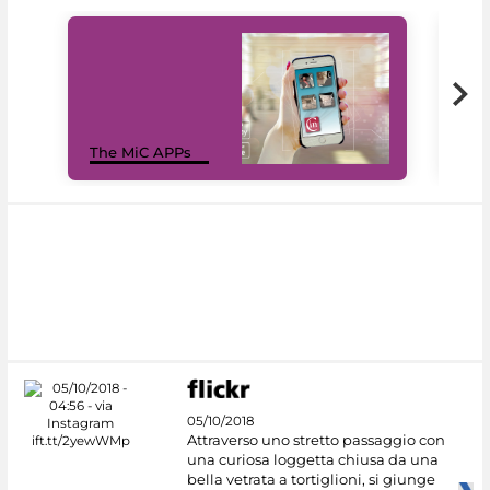
MiC
The MiC APPs
net
05/10/2018
Attraverso uno stretto passaggio con
una curiosa loggetta chiusa da una
bella vetrata a tortiglioni, si giunge