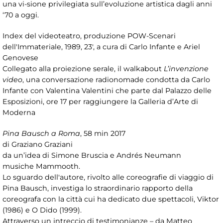
una vi-sione privilegiata sull’evoluzione artistica dagli anni
‘70 a oggi.
Index del videoteatro, produzione POW-Scenari
dell'Immateriale, 1989, 23', a cura di Carlo Infante e Ariel
Genovese
Collegato alla proiezione serale, il walkabout
L’invenzione
video
, una conversazione radionomade condotta da Carlo
Infante con Valentina Valentini che parte dal Palazzo delle
Esposizioni, ore 17 per raggiungere la Galleria d’Arte di
Moderna
Pina Bausch a Roma
, 58 min 2017
di Graziano Graziani
da un’idea di Simone Bruscia e Andrés Neumann
musiche Mammooth.
Lo sguardo dell'autore, rivolto alle coreografie di viaggio di
Pina Bausch, investiga lo straordinario rapporto della
coreografa con la città cui ha dedicato due spettacoli, Viktor
(1986) e O Dido (1999).
Attraverso un intreccio di testimonianze – da Matteo