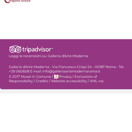
Leggi le recensioni su:
Galleria d'Arte Moderna
Galleria d'Arte Moderna - Via Francesco Crispi 24 - 00187 Roma - Tel.
+39 060608 E-mail: info@galleriaartemodernaroma.it
© 2017 Musei in Comune
/
Privacy
/
Exclusions of
Responsibility
/
Credits
/
Website accessibility
/
XML-rss