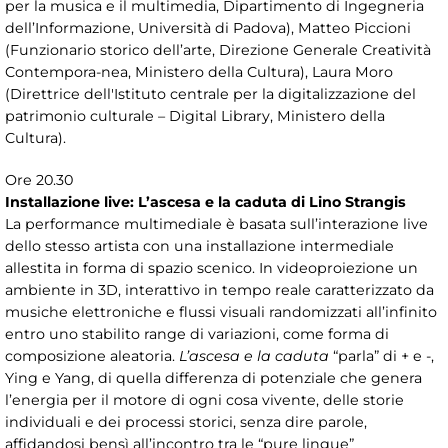
per la musica e il multimedia, Dipartimento di Ingegneria
dell’Informazione, Università di Padova), Matteo Piccioni
(Funzionario storico dell’arte, Direzione Generale Creatività
Contempora-nea, Ministero della Cultura), Laura Moro
(Direttrice dell'Istituto centrale per la digitalizzazione del
patrimonio culturale – Digital Library, Ministero della
Cultura).
Ore 20.30
Installazione live: L’ascesa e la caduta di Lino Strangis
La performance multimediale è basata sull’interazione live
dello stesso artista con una installazione intermediale
allestita in forma di spazio scenico. In videoproiezione un
ambiente in 3D, interattivo in tempo reale caratterizzato da
musiche elettroniche e flussi visuali randomizzati all’infinito
entro uno stabilito range di variazioni, come forma di
composizione aleatoria.
L’ascesa e la caduta
“parla” di + e -,
Ying e Yang, di quella differenza di potenziale che genera
l’energia per il motore di ogni cosa vivente, delle storie
individuali e dei processi storici, senza dire parole,
affidandosi bensì all’incontro tra le “pure lingue”