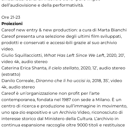
dell’audiovisione e della performatività.
Ore 21-23
Proiezioni
Careof new entry & new production: a cura di Marta Bianchi
Careof presenta una selezione degli ultimi film sviluppati,
prodotti e conservati e accessi-bili grazie al suo archivio
video.
Giulio Squillacciotti,
What Has Left Since We Lef
t, 2020, 20’,
video 4k, audio stereo
Caterina Erica Shanta,
Il cielo stellato
, 2020, 12’, audio stereo
(estratto)
Danilo Correale,
Diranno che li ho uccisi io
, 2018, 35’, video
4k, audio stereo
Careof è un’organizzazione non profit per l’arte
contemporanea, fondata nel 1987 con sede a Milano. È un
centro di ricerca e produzione sull’immagine in movimento,
uno spa-zio espositivo e un Archivio Video, riconosciuto di
interesse storico dal Ministero della Cultura. L’archivio in
continua espansione raccoglie oltre 9000 titoli e restituisce