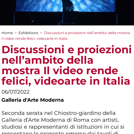
Home
>
Exhibitions
>
Discussioni e proiezioni nell’ambito della mostra
You are here
Il video rende felici, videoarte in Italia
Discussioni e proiezioni
nell’ambito della
mostra Il video rende
felici, videoarte in Italia
06/07/2022
Galleria d'Arte Moderna
Seconda serata nel Chiostro-giardino della
Galleria d’Arte Moderna di Roma con artisti,
studiosi e rappresentanti di istituzioni in cui si
presentano le proposte emerse dai tavoli di