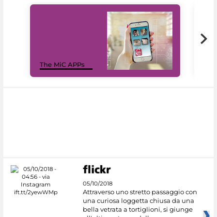
MiC
The MiC APPs
net
05/10/2018
Attraverso uno stretto passaggio con
una curiosa loggetta chiusa da una
bella vetrata a tortiglioni, si giunge