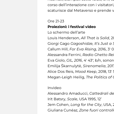
corso dell’interazione con i visitato
scaturisce dal Metaverso e prende v
Ore 21-23
Proiezioni: i festival video
Lo schermo dell’arte
Louis Henderson,
All That is Solid
, 2
Giorgi Gago
Gagoshidze, It’s Just a
Callum Hill,
For Eva Rising
, 2016, 3' 
Alessandra Ferrini,
Radio Ghetto Re
Eva Giolo,
GIL, 2016
, 4' 43", b/n, sonor
Emilija Škarnulytë,
Sirenomelia
, 201
Alice Dos Reis,
Mood Keep
, 2018, 13'
Megan-Leigh Heilig,
The Politics of
Invideo
Alessandro Amaducci,
Cattedrali d
Irit Batsry,
Scale
, USA 1995, 12’
Jem Cohen,
Long for the City
, USA, 
Giuliana Cunéaz,
Zone fuori controll