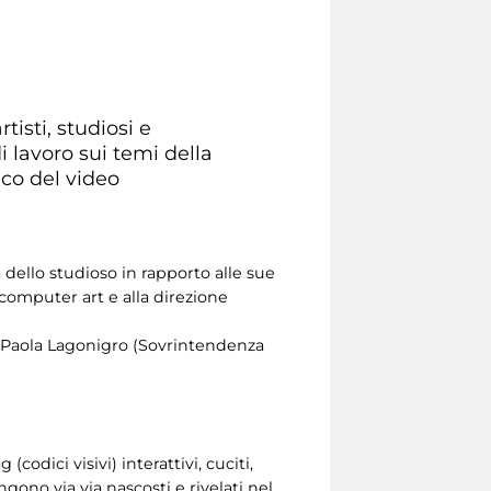
isti, studiosi e
i lavoro sui temi della
ico del video
à dello studioso in rapporto alle sue
a computer art e alla direzione
), Paola Lagonigro (Sovrintendenza
odici visivi) interattivi, cuciti,
ngono via via nascosti e rivelati nel