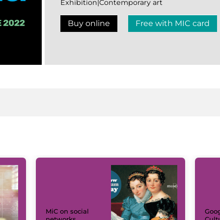
Exhibition|Contemporary art
Buy online
Free with MIC card
MiC on social
Goog
networks
Cult