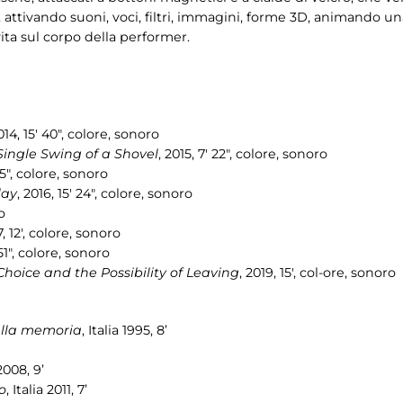
ri, attivando suoni, voci, filtri, immagini, forme 3D, animando u
ita sul corpo della performer.
014, 15' 40", colore, sonoro
 Single Swing of a Shovel
, 2015, 7' 22", colore, sonoro
05", colore, sonoro
lay
, 2016, 15' 24", colore, sonoro
o
7, 12', colore, sonoro
 51", colore, sonoro
 Choice and the Possibility of Leaving
, 2019, 15', col-ore, sonoro
ella memoria
, Italia 1995, 8’
2008, 9’
o
, Italia 2011, 7’