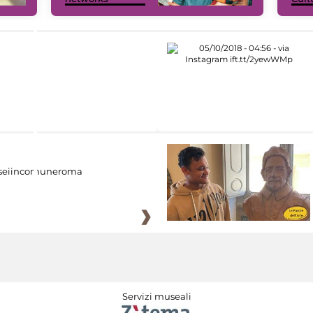
eiincomuneroma
Servizi museali