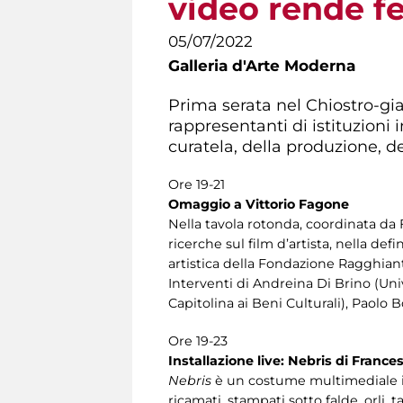
video rende fel
05/07/2022
Galleria d'Arte Moderna
Prima serata nel Chiostro-gia
rappresentanti di istituzioni 
curatela, della produzione, de
Ore 19-21
Omaggio a Vittorio Fagone
Nella tavola rotonda, coordinata da Fr
ricerche sul film d’artista, nella def
artistica della Fondazione Ragghiant
Interventi di Andreina Di Brino (Uni
Capitolina ai Beni Culturali), Paolo
Ore 19-23
Installazione live: Nebris di Frances
Nebris
è un costume multimediale inte
ricamati, stampati sotto falde, orli, 