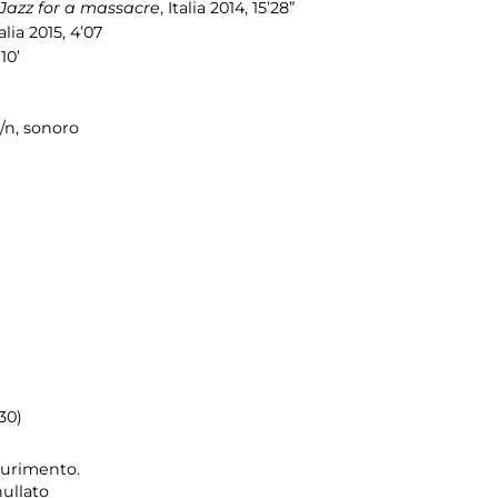
Jazz for a massacre
, Italia 2014, 15’28”
talia 2015, 4’07
 10’
 b/n, sonoro
30)
saurimento.
nullato