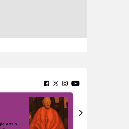
7 nuovi in-
painting tour
sulla piattaforma
le Arts &
Google Arts &
ure
Culture