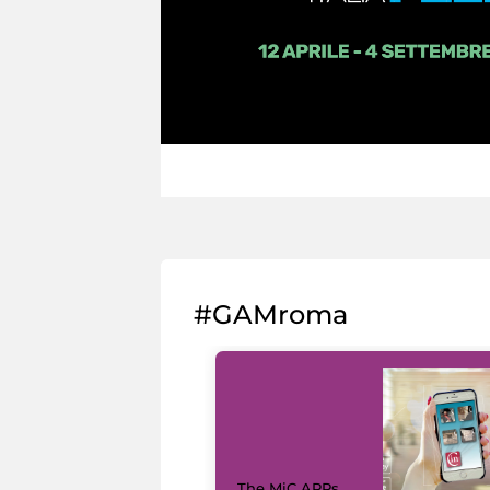
#GAMroma
The MiC APPs