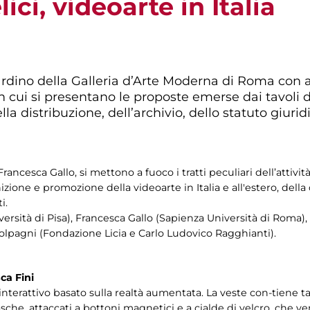
ici, videoarte in Italia
rdino della Galleria d’Arte Moderna di Roma con art
in cui si presentano le proposte emerse dai tavoli d
lla distribuzione, dell’archivio, dello statuto giurid
ancesca Gallo, si mettono a fuoco i tratti peculiari dell’attivit
inizione e promozione della videoarte in Italia e all'estero, dell
i.
versità di Pisa), Francesca Gallo (Sapienza Università di Roma
 Bolpagni (Fondazione Licia e Carlo Ludovico Ragghianti).
ca Fini
rattivo basato sulla realtà aumentata. La veste con-tiene tag (c
tasche, attaccati a bottoni magnetici e a cialde di velcro, che ve